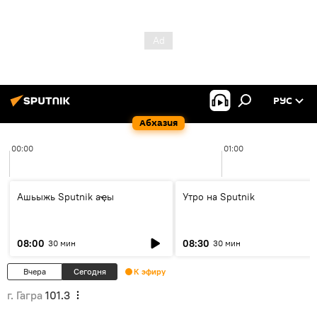
РУС
Абхазия
00:00
01:00
Ашьыжь Sputnik аҿы
Утро на Sputnik
08:00
08:30
30 мин
30 мин
Вчера
Сегодня
К эфиру
г. Гагра
101.3