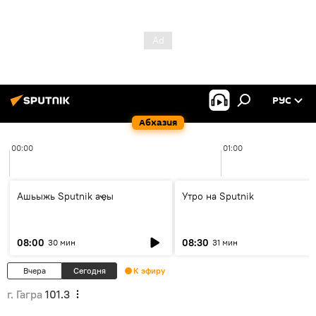
РУС
Абхазия
00:00
01:00
Ашьыжь Sputnik аҿы
Утро на Sputnik
08:00
08:30
30 мин
31 мин
Вчера
Сегодня
К эфиру
г. Гагра
101.3