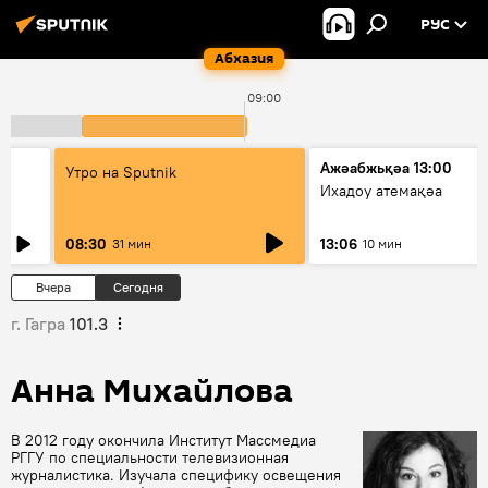
РУС
Абхазия
09:00
Ажәабжьқәа 13:00
Утро на Sputnik
Ихадоу атемақәа
08:30
13:06
31 мин
10 мин
Вчера
Сегодня
г. Гагра
101.3
Анна Михайлова
В 2012 году окончила Институт Массмедиа
РГГУ по специальности телевизионная
журналистика. Изучала специфику освещения