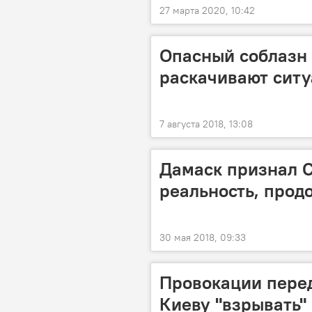
27 марта 2020, 10:42
Опасный соблазн 
раскачивают сит
7 августа 2018, 13:08
Дамаск признал С
реальность, прод
30 мая 2018, 09:33
Провокации перед
Киеву "взрывать"