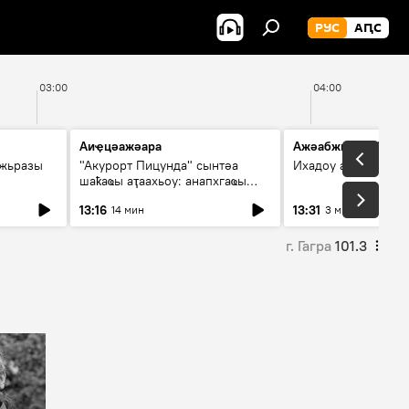
РУС
АԤС
03:00
04:00
Аиҿцәажәара
Ажәабжьқәа 13:30
ыжьразы
"Акурорт Пицунда" сынтәа
Ихадоу атемақәа
шаҟаҩы аҭаахьоу: анапхгаҩы
ицәажәара
13:16
13:31
14 мин
3 мин
г. Гагра
101.3