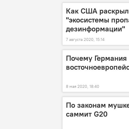
Как США раскрыл
"экосистемы проп
дезинформации"
7 августа 2020, 15:14
Почему Германия 
восточноевропей
8 мая 2020, 18:40
По законам мушке
саммит G20