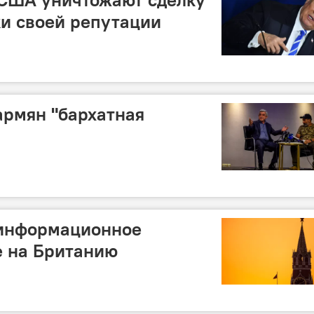
ки своей репутации
армян "бархатная
 информационное
е на Британию