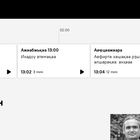
02:00
Ажәабжьқәа 13:00
Аиҿцәажәара
Ихадоу атемақәа
Аефиртә хәшақәа рҭ
алшарақәа: ахҳәаа
13:02
13:04
3 мин
12 мин
н