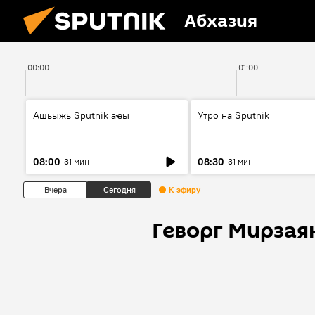
Абхазия
00:00
01:00
Ашьыжь Sputnik аҿы
Утро на Sputnik
08:00
08:30
31 мин
31 мин
Вчера
Сегодня
К эфиру
Геворг Мирзая