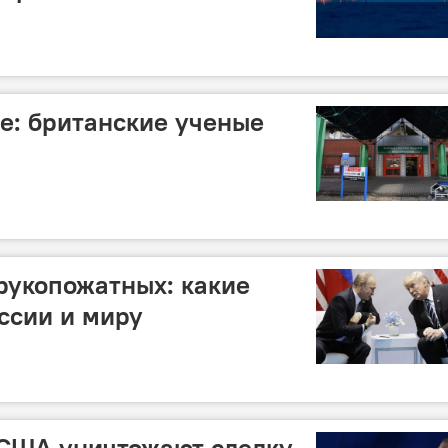
е: британские ученые
рукопожатных: какие
ссии и миру
 США уничтожают сделку