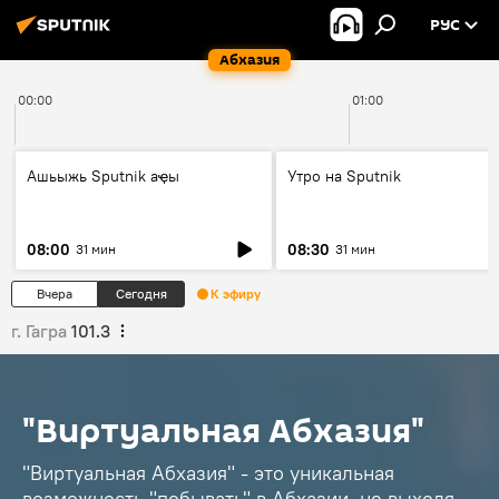
РУС
Абхазия
00:00
01:00
Ашьыжь Sputnik аҿы
Утро на Sputnik
08:00
08:30
31 мин
31 мин
Вчера
Сегодня
К эфиру
г. Гагра
101.3
"Виртуальная Абхазия"
"Виртуальная Абхазия" - это уникальная
возможность "побывать" в Абхазии, не выходя