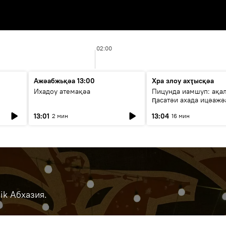
02:00
Ажәабжьқәа 13:00
Хра злоу ахҭысқәа
Ихадоу атемақәа
Пицунда иамшуп: ақа
ԥасатәи ахада ицәажә
13:01
13:04
2 мин
16 мин
ik Абхазия.