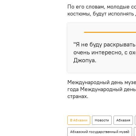
По его словам, молодые с
костюмы, будут исполнять
"Я не буду раскрывать
очень интересно, с о
Джопуа.
Международный день музеев
года Международный день 
странах.
В Абхазии
Новости
Абхазия
Абхазский государственный музей