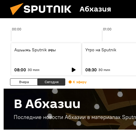
Абхазия
00:00
01:00
Ашьыжь Sputnik аҿы
Утро на Sputnik
08:00
08:30
30 мин
30 мин
Вчера
Сегодня
К эфиру
В Абхазии
Последние новости Абхазии в материалах Sputn