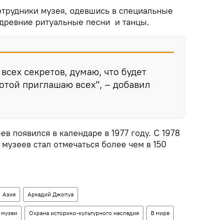
отрудники музея, одевшись в специальные
 древние ритуальные песни и танцы.
 всех секретов, думаю, что будет
хотой приглашаю всех", – добавил
 появился в календаре в 1977 году. С 1978
музеев стал отмечаться более чем в 150
Азия
Аркадий Джопуа
музеи
Охрана историко-культурного наследия
В мире