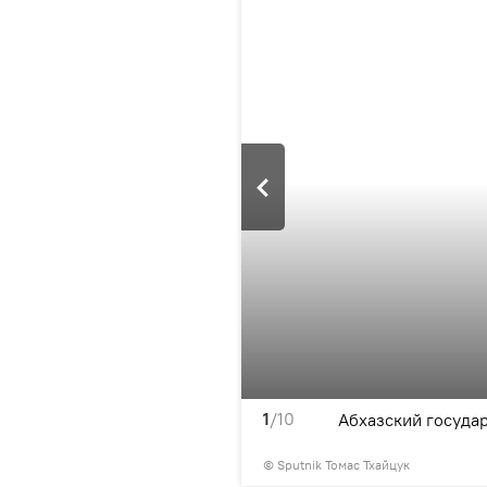
1
/10
Абхазский госуда
© Sputnik Томас Тхайцук