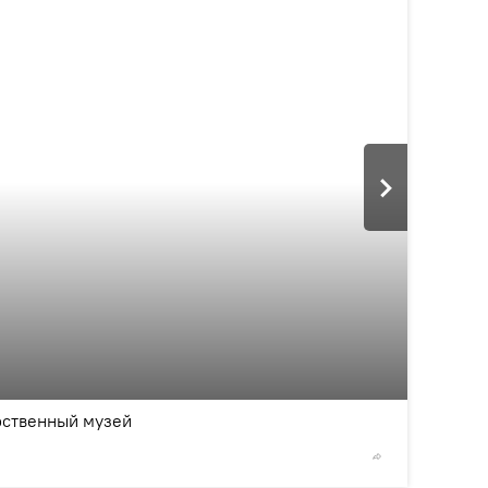
2
/10
рственный музей
© Sputnik