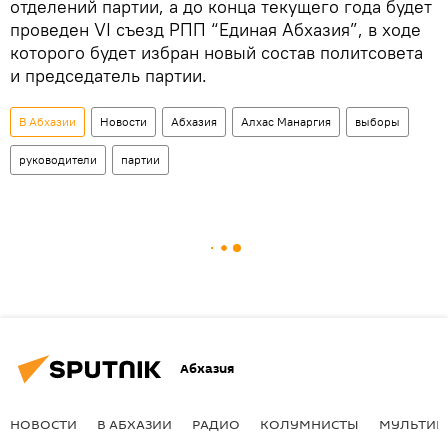
отделений партии, а до конца текущего года будет
проведен VI съезд РПП “Единая Абхазия”, в ходе
которого будет избран новый состав политсовета
и председатель партии.
В Абхазии
Новости
Абхазия
Алхас Манаргия
выборы
руководители
партии
Абхазия
НОВОСТИ
В АБХАЗИИ
РАДИО
КОЛУМНИСТЫ
МУЛЬТИМ