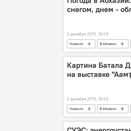
Погода в Абхазии:
снегом, днем - об
2 декабря 2015, 19:03
Новости
В Абхазии
Отдых в Абхазии
Картина Батала 
на выставке "Аам
2 декабря 2015, 18:03
Новости
В Абхазии
картины
художники
СУЭС: энергоуста