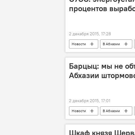
процентов вырабо
2 декабря 2015, 17:28
Новости
В Абхазии
ремонт
электричество
Барцыц: мы не об
Абхазии штормов
2 декабря 2015, 17:01
Новости
В Абхазии
Отдых в Абхазии
Шкаф князя Шерв