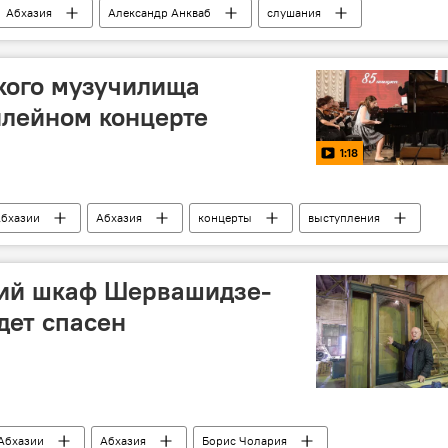
Абхазия
Александр Анкваб
слушания
шении на Александра Анкваба
Суд
кого музучилища
илейном концерте
1:18
Абхазии
Абхазия
концерты
выступления
кий шкаф Шервашидзе-
дет спасен
Абхазии
Абхазия
Борис Чолария