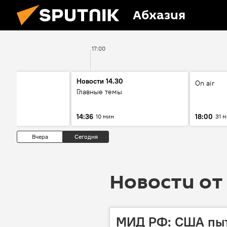
Абхазия
17:00
00
Новости 14.30
On air
ы
Главные темы
14:36
18:00
10 мин
31 
Вчера
Сегодня
Новости от 
МИД РФ: США пыт