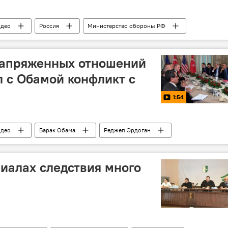
идео
Россия
Министерство обороны РФ
напряженных отношений
л с Обамой конфликт с
1:54
идео
Барак Обама
Реджеп Эрдоган
договоренности
переговоры
Турция
риалах следствия много