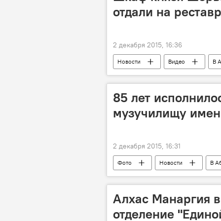
отдали на рестав
2 декабря 2015, 16:36
Новости
Видео
В 
культурное наследие
реста
85 лет исполнило
музучилищу имен
2 декабря 2015, 16:31
Фото
Новости
В А
юбилей
Алхас Манаргия в
отделение "Едино