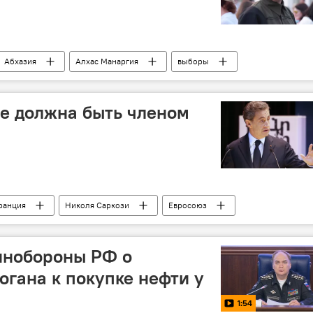
Абхазия
Алхас Манаргия
выборы
не должна быть членом
ранция
Николя Саркози
Евросоюз
Турция
инобороны РФ о
огана к покупке нефти у
1:54