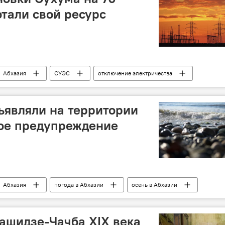
тали свой ресурс
Абхазия
СУЭС
отключение электричества
Энергетическая отрасль Абхазии
ъявляли на территории
ое предупреждение
Абхазия
погода в Абхазии
осень в Абхазии
ашидзе-Чачба XIX века