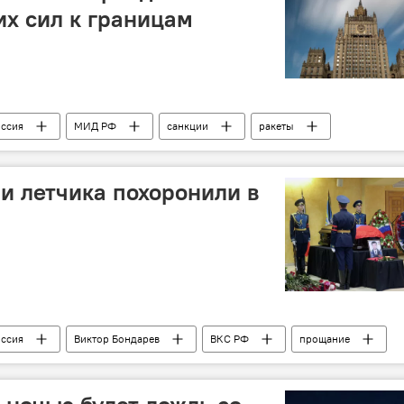
х сил к границам
ссия
МИД РФ
санкции
ракеты
и летчика похоронили в
ссия
Виктор Бондарев
ВКС РФ
прощание
Сбитый Турцией Су-24 России