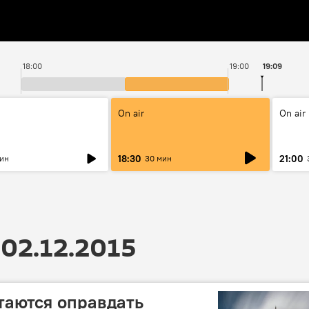
18:00
19:00
19:09
On air
On air
18:30
21:00
мин
30 мин
02.12.2015
аются оправдать