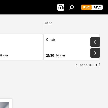
РУС
АԤС
20:00
On air
21:30
31 мин
30 мин
г. Гагра
101.3