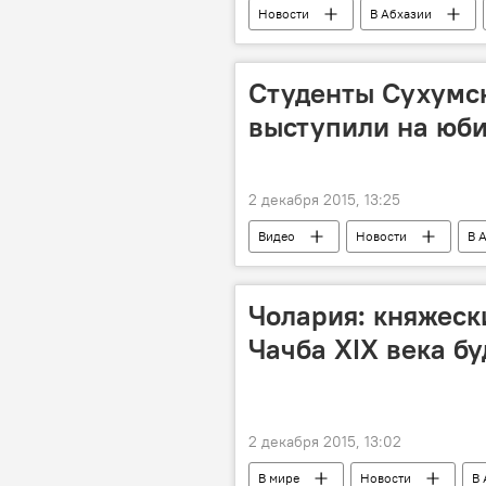
Новости
В Абхазии
доказательства
Дело о поку
Студенты Сухумс
выступили на юб
2 декабря 2015, 13:25
Видео
Новости
В 
юбилей
Чолария: княжес
Чачба XIX века бу
2 декабря 2015, 13:02
В мире
Новости
В 