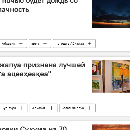
 ночью будет дождь со
лачность
Абхазия
зима
погода в Абхазии
Джапуа признана лучшей
ҭа ацәаҳәақәа"
Культура
Абхазия
Батал Джапуа
выставки
новки Сухума на 70