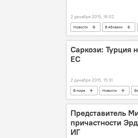
2 декабря 2015, 16:02
Новости
В Абхазии
руководители
партии
Саркози: Турция 
ЕС
2 декабря 2015, 15:31
В мире
Новости
Ф
визовый режим
соглашения
Представитель М
причастности Эрд
ИГ