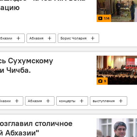
рацию
1:14
Абхазии
Абхазия
Борис Чолария
врация
мебель
сь Сухумскому
и Чичба.
9
бхазии
Абхазия
концерты
выступления
озглавил столичное
й Абхазии"