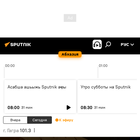
РУС
Абхазия
00:00
01:00
Асабша ашьыжь Sputnik аҿы
Утро субботы на Sputnik
08:00
08:30
31 мин
31 мин
Вчера
Сегодня
К эфиру
г. Гагра
101.3