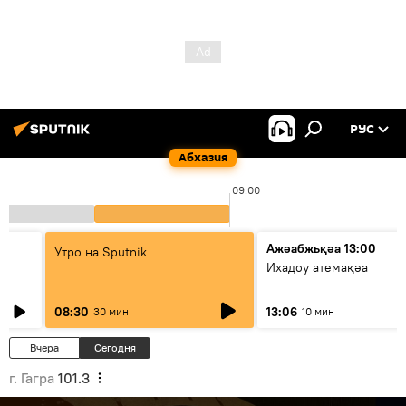
РУС
Абхазия
09:00
Ажәабжьқәа 13:00
Утро на Sputnik
Ихадоу атемақәа
08:30
13:06
30 мин
10 мин
Вчера
Сегодня
г. Гагра
101.3