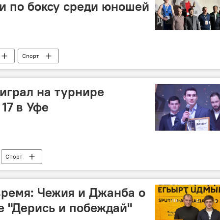
и по боксу среди юношей
Спорт
играл на турнире
17 в Уфе
Спорт
ремя: Чежия и Джанба о
е "Дерись и побеждай"