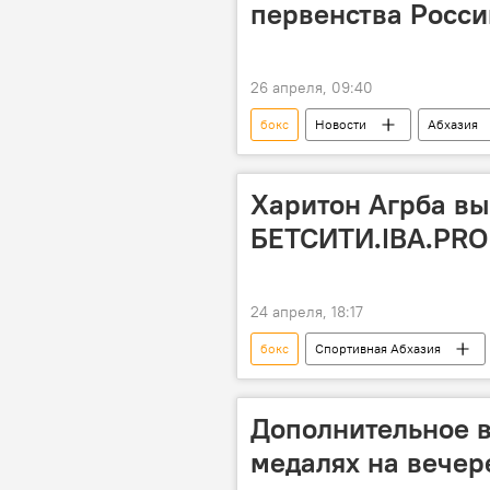
первенства Росси
26 апреля, 09:40
бокс
Новости
Абхазия
Харитон Агрба вы
БЕТСИТИ.IBA.PRO 
24 апреля, 18:17
бокс
Спортивная Абхазия
Дополнительное в
медалях на вечер