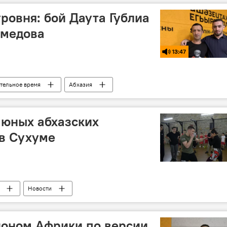
ровня: бой Даута Гублиа
омедова
13:47
тельное время
Абхазия
 юных абхазских
в Сухуме
Новости
ионом Африки по версии