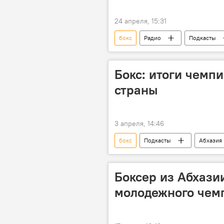
24 апреля, 15:31
бокс
Радио
Подкасты
Бокс: итоги чемп
страны
3 апреля, 14:46
бокс
Подкасты
Абхазия
Боксер из Абхази
молодежного чемп