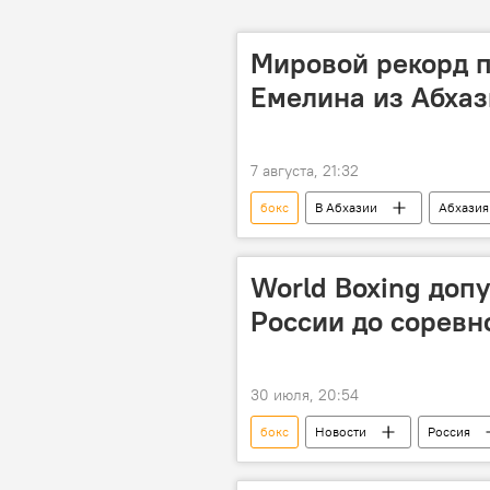
Мировой рекорд п
Емелина из Абхаз
7 августа, 21:32
бокс
В Абхазии
Абхазия
World Boxing допу
России до соревн
30 июля, 20:54
бокс
Новости
Россия