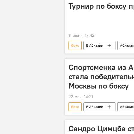
Турнир по боксу 
11 июня, 17:42
бокс
В Абхазии
Абхазия
Спортсменка из А
стала победител
Москвы по боксу
22 мая, 14:21
бокс
В Абхазии
Абхазия
Сандро Цимцба с