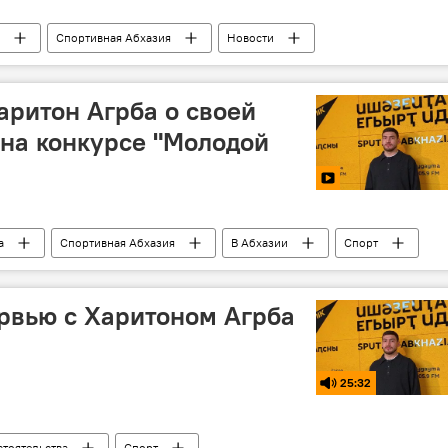
Спортивная Абхазия
Новости
аритон Агрба о своей
 на конкурсе "Молодой
а
Спортивная Абхазия
В Абхазии
Спорт
ервью с Харитоном Агрба
25:32
стоятельства
Спорт