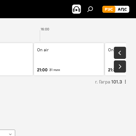
РУС
АԤС
16:00
17
On air
On air
21:00
21:30
31 мин
30 мин
г. Гагра
101.3