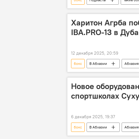
Харитон Агрба по
IBA.PRO-13 в Дуб
12 декабря 2025, 20:59
бокс
В Абхазии
Абхазия
Спортивная Абхазия
Новое оборудован
спортшколах Суху
6 декабря 2025, 19:37
бокс
В Абхазии
Абхазия
Федерация бокса Абхазии
С