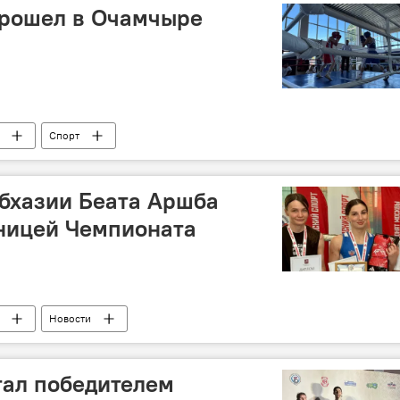
прошел в Очамчыре
Спорт
бхазии Беата Аршба
ьницей Чемпионата
Новости
тал победителем