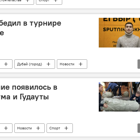
бедил в турнире
ае
Дубай (город)
Новости
ие появилось в
ма и Гудауты
Новости
Спорт
портивная Абхазия