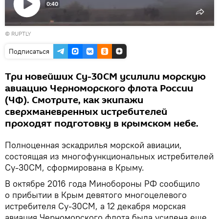
0:40
Воспроизвести
© RUPTLY
видео
Подписаться
Три новейших Су-30СМ усилили морскую
авиацию Черноморского флота России
(ЧФ). Смотрите, как экипажи
сверхманевренных истребителей
проходят подготовку в крымском небе.
Полноценная эскадрилья морской авиации,
состоящая из многофункциональных истребителей
Су-30СМ, сформирована в Крыму.
В октябре 2016 года Минобороны РФ сообщило
о прибытии в Крым девятого многоцелевого
истребителя Су-30СМ, а 12 декабря морская
авиация Черноморского флота была усилена еще