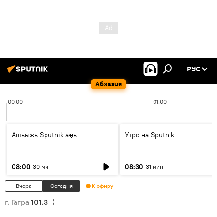
РУС
Абхазия
00:00
01:00
Ашьыжь Sputnik аҿы
Утро на Sputnik
08:00
08:30
30 мин
31 мин
Вчера
Сегодня
К эфиру
г. Гагра
101.3