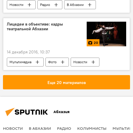
Новости
Радио
В Абхазии
Лицедеи в объективе: кадры
театральной Абхазии
20
14 декабря 2016, 10:37
Мультимедиа
Фото
Новости
В Абхазии
Культура
36-й сезон РУСДРАМа
Еще 20 материалов
Абхазия
НОВОСТИ
В АБХАЗИИ
РАДИО
КОЛУМНИСТЫ
МУЛЬТИМ