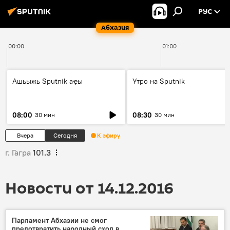
РУС
Абхазия
00:00
01:00
Ашьыжь Sputnik аҿы
Утро на Sputnik
08:00
08:30
30 мин
30 мин
Вчера
Сегодня
К эфиру
г. Гагра
101.3
Новости от 14.12.2016
Парламент Абхазии не смог
предотвратить народный сход в