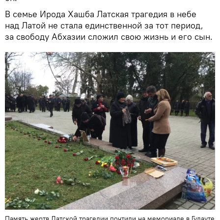
В семье Ирода Хашба Латская трагедия в небе
над Латой не стала единственной за тот период,
за свободу Абхазии сложил свою жизнь и его сын.
Память жертв Латской трагедии почтили на мемориале в Гудауте