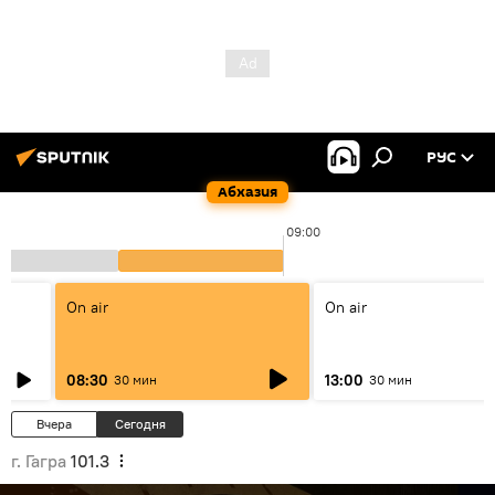
РУС
Абхазия
09:00
On air
On air
08:30
13:00
30 мин
30 мин
Вчера
Сегодня
г. Гагра
101.3