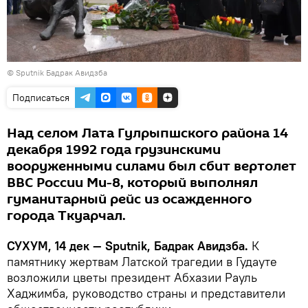
© Sputnik Бадрак Авидзба
Подписаться
Над селом Лата Гулрыпшского района 14
декабря 1992 года грузинскими
вооруженными силами был сбит вертолет
ВВС России Ми-8, который выполнял
гуманитарный рейс из осажденного
города Ткуарчал.
СУХУМ, 14 дек — Sputnik, Бадрак Авидзба.
К
памятнику жертвам Латской трагедии в Гудауте
возложили цветы президент Абхазии Рауль
Хаджимба, руководство страны и представители