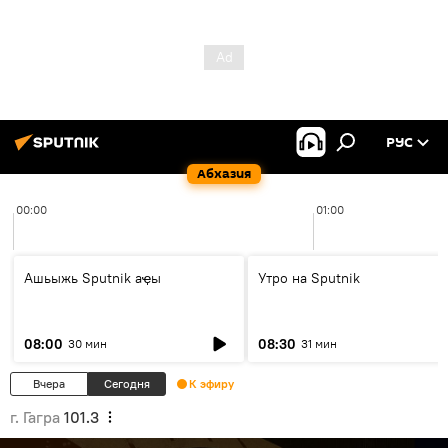
РУС
Абхазия
00:00
01:00
Ашьыжь Sputnik аҿы
Утро на Sputnik
08:00
08:30
30 мин
31 мин
Вчера
Сегодня
К эфиру
г. Гагра
101.3