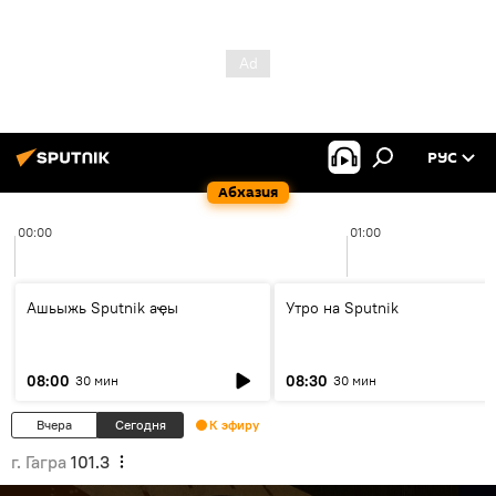
РУС
Абхазия
00:00
01:00
Ашьыжь Sputnik аҿы
Утро на Sputnik
08:00
08:30
30 мин
30 мин
Вчера
Сегодня
К эфиру
г. Гагра
101.3