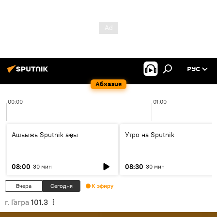
РУС
Абхазия
00:00
01:00
Ашьыжь Sputnik аҿы
Утро на Sputnik
08:00
08:30
30 мин
30 мин
Вчера
Сегодня
К эфиру
г. Гагра
101.3