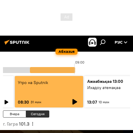
РУС
Абхазия
09:00
Ажәабжьқәа 13:00
Утро на Sputnik
Ихадоу атемақәа
08:30
13:07
31 мин
10 мин
Вчера
Сегодня
г. Гагра
101.3