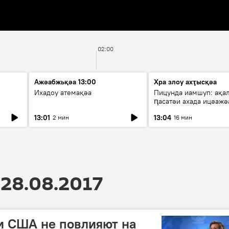
02:00
Ажәабжьқәа 13:00
Хра злоу ахҭысқәа
Ихадоу атемақәа
Пицунда иамшуп: ақа
ԥасатәи ахада ицәажә
13:01
13:04
2 мин
16 мин
28.08.2017
и США не повлияют на