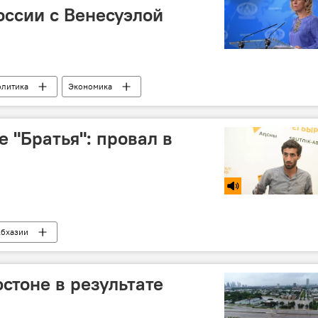
оссии с Венесуэлой
олитика
Экономика
 "Братья": провал в
Абхазии
стоне в результате