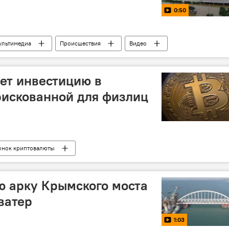
0:50
ультимедиа
Происшествия
Видео
ет инвестицию в
рискованной для физлиц
ынок криптовалюты
 арку Крымского моста
ватер
1:03