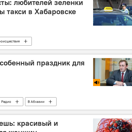
сты: любителей зеленки
ы такси в Хабаровске
роисшествия
особенный праздник для
Радио
В Абхазии
ъешь: красивый и