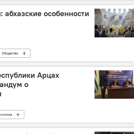
: абхазские особенности
Общество
еспублики Арцах
андум о
и
олитика