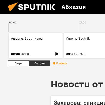
Абхазия
00:00
01:00
Ашьыжь Sputnik аҿы
Утро на Sputnik
08:00
08:30
30 мин
30 мин
Вчера
Сегодня
К эфиру
Новости от 
Захарова: санкци