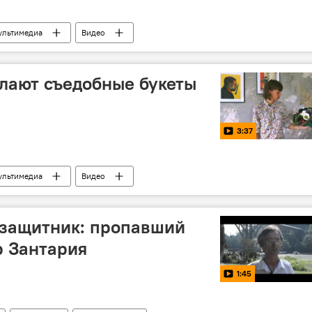
ультимедиа
Видео
елают съедобные букеты
3:37
ультимедиа
Видео
защитник: пропавший
р Зантария
1:45