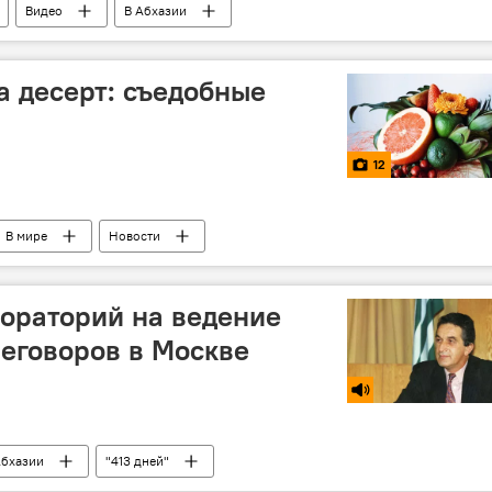
Видео
В Абхазии
 вести
на десерт: съедобные
12
В мире
Новости
мораторий на ведение
реговоров в Москве
Абхазии
"413 дней"