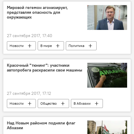
Мировой гегемон агонизирует,
представляя опасность для
окружающих
27 сентября 2017, 17:40
Новости
В мире
Политика
Аналитика
Красочный "тюнинг": участники
автопробега раскрасили свои машины
27 сентября 2017, 17:12
Новости
Общество
В Абхазии
24-ая годовщина Дня Победы
Над Новым районом подняли флаг
Абхазии