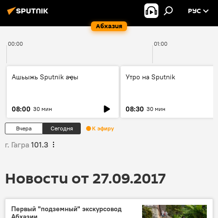
РУС
Абхазия
00:00
01:00
Ашьыжь Sputnik аҿы
Утро на Sputnik
08:00
08:30
30 мин
30 мин
Вчера
Сегодня
К эфиру
г. Гагра
101.3
Новости от 27.09.2017
Первый "подземный" экскурсовод
Абхазии