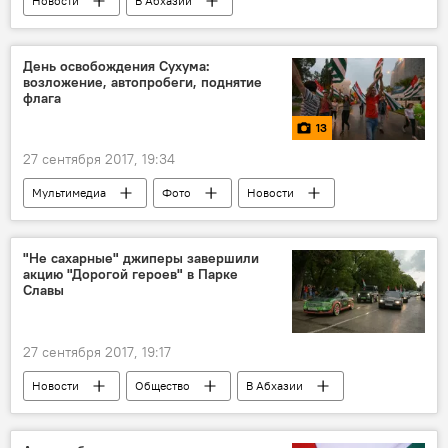
Новости
В Абхазии
День освобождения Сухума:
возложение, автопробеги, поднятие
флага
13
27 сентября 2017, 19:34
Мультимедиа
Фото
Новости
В Абхазии
24-ая годовщина Дня Победы
"Не сахарные" джиперы завершили
акцию "Дорогой героев" в Парке
Cлавы
27 сентября 2017, 19:17
Новости
Общество
В Абхазии
24-ая годовщина Дня Победы