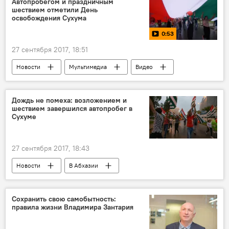
Автопробегом и праздничным
шествием отметили День
освобождения Сухума
0:53
27 сентября 2017, 18:51
Новости
Мультимедиа
Видео
Общество
В Абхазии
24-ая годовщина Дня Победы
Дождь не помеха: возложением и
шествием завершился автопробег в
Сухуме
27 сентября 2017, 18:43
Новости
В Абхазии
24-ая годовщина Дня Победы
Сохранить свою самобытность:
правила жизни Владимира Зантария