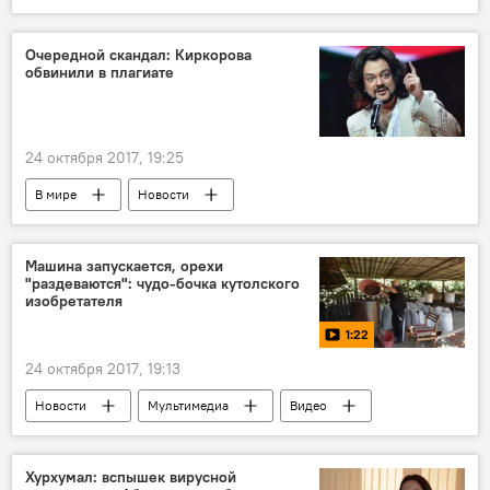
Очередной скандал: Киркорова
обвинили в плагиате
24 октября 2017, 19:25
В мире
Новости
Машина запускается, орехи
"раздеваются": чудо-бочка кутолского
изобретателя
1:22
24 октября 2017, 19:13
Новости
Мультимедиа
Видео
В Абхазии
Хурхумал: вспышек вирусной