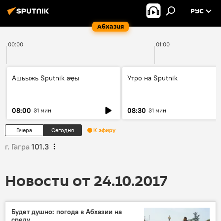
РУС
Абхазия
00:00
01:00
Ашьыжь Sputnik аҿы
Утро на Sputnik
08:00
08:30
31 мин
31 мин
Вчера
Сегодня
К эфиру
г. Гагра
101.3
Новости от 24.10.2017
Будет душно: погода в Абхазии на
среду