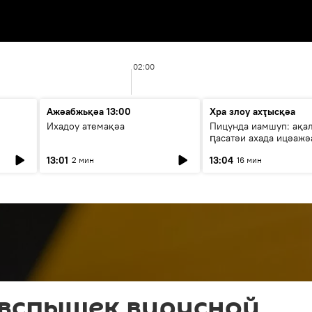
02:00
Ажәабжьқәа 13:00
Хра злоу ахҭысқәа
Ихадоу атемақәа
Пицунда иамшуп: ақа
ԥасатәи ахада ицәажә
13:01
13:04
2 мин
16 мин
 вспышек вирусной