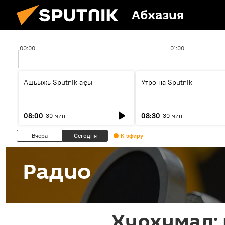
Абхазия
00:00
01:00
Ашьыжь Sputnik аҿы
Утро на Sputnik
08:00
08:30
30 мин
30 мин
Вчера
Сегодня
К эфиру
Радио
Хурхумал: