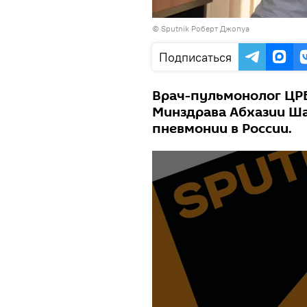
© Sputnik Роберт Джопуа
Подписаться
Врач-пульмонолог ЦРБ
Минздрава Абхазии Ша
пневмонии в России.