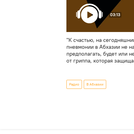
03:13
"К счастью, на сегодняшн
пневмонии в Абхазии не н
предполагать, будет или н
от гриппа, которая защища
Радио
В Абхазии