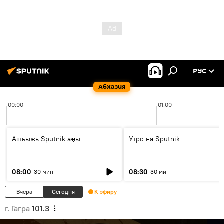
РУС
Абхазия
00:00
01:00
Ашьыжь Sputnik аҿы
Утро на Sputnik
08:00
08:30
30 мин
30 мин
Вчера
Сегодня
К эфиру
г. Гагра
101.3