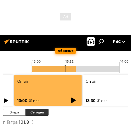
РУС
Абхазия
13:00
13:22
14:00
On air
On air
13:00
13:30
31 мин
31 мин
Вчера
Сегодня
г. Гагра
101.3