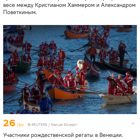
весе между Кристианом Хаммером и Александром
Поветкиным.
26
/30
©
REUTERS
/ Manuel Silvestri
Участники рождественской регаты в Венеции.