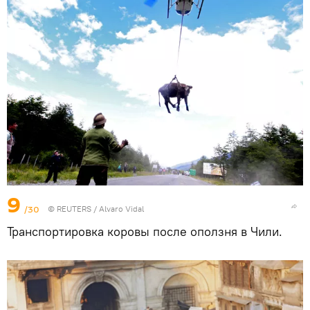
9
/30
©
REUTERS
/ Alvaro Vidal
Транспортировка коровы после оползня в Чили.