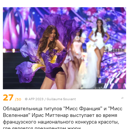
27
/30
© AFP 2023 / Guillaume Souvant
Обладательница титулов "Мисс Франция" и "Мисс
Вселенная" Ирис Миттенар выступает во время
французского национального конкурса красоты,
где является президентом жюри.