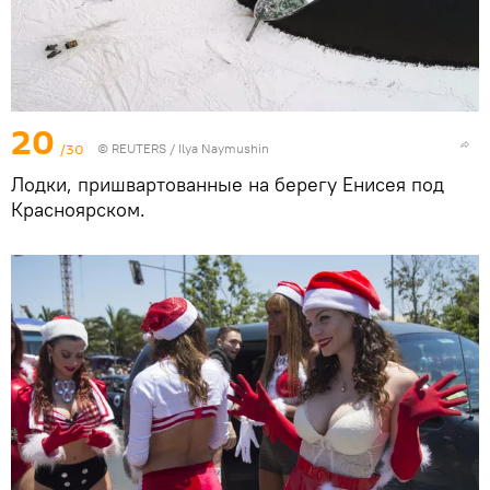
20
/30
©
REUTERS
/ Ilya Naymushin
Лодки, пришвартованные на берегу Енисея под
Красноярском.