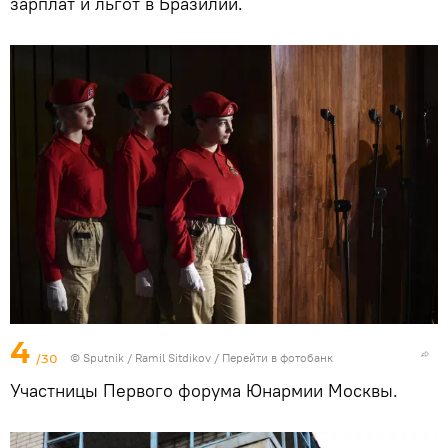
зарплат и льгот в Бразилии.
4
/30
© Sputnik / Ramil Sitdikov
/
Перейти в фотобанк
Участницы Первого форума Юнармии Москвы.