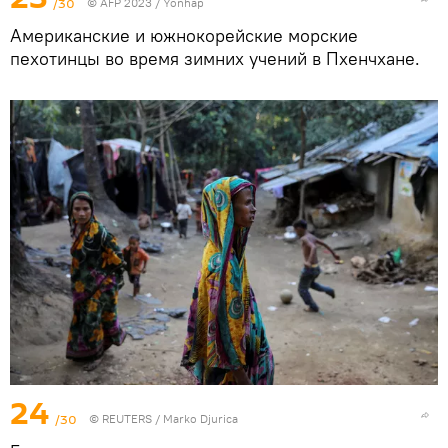
/30
© AFP 2023 / Yonhap
Американские и южнокорейские морские
пехотинцы во время зимних учений в Пхенчхане.
24
/30
©
REUTERS
/ Marko Djurica