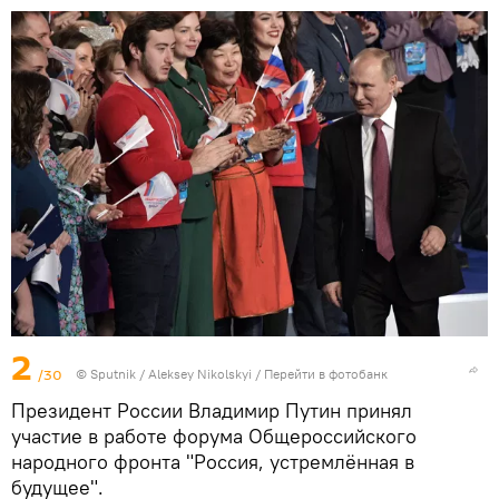
2
/30
© Sputnik / Aleksey Nikolskyi
/
Перейти в фотобанк
Президент России Владимир Путин принял
участие в работе форума Общероссийского
народного фронта "Россия, устремлённая в
будущее".