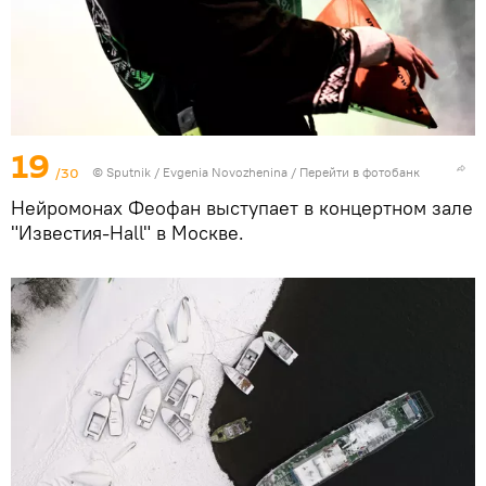
19
/30
© Sputnik / Evgenia Novozhenina
/
Перейти в фотобанк
Нейромонах Феофан выступает в концертном зале
"Известия-Hall" в Москве.