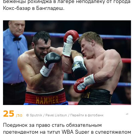
Беженцы рохинджа в лагере неподалеку от города
Кокс-базар в Бангладеш.
25
/30
© Sputnik / Pavel Lisitsyn
/
Перейти в фотобанк
Поединок за право стать обязательным
претендентом на титул WBA Super в супертяжелом