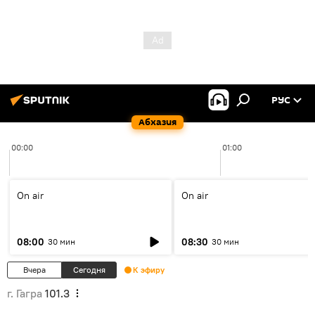
РУС
Абхазия
00:00
01:00
On air
On air
08:00
08:30
30 мин
30 мин
Вчера
Сегодня
К эфиру
г. Гагра
101.3