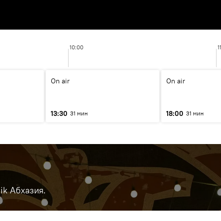
10:00
1
On air
On air
13:30
18:00
31 мин
31 мин
ik Абхазия.