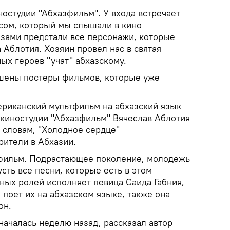
студии "Абхазфильм". У входа встречает
сом, который мы слышали в кино
азами предстали все персонажи, которые
 Аблотия. Хозяин провел нас в святая
ных героев "учат" абхазскому.
ешены постеры фильмов, которые уже
риканский мультфильм на абхазский язык
киностудии "Абхазфильм" Вячеслав Аблотия
 словам, "Холодное сердце"
рители в Абхазии.
тфильм. Подрастающее поколение, молодежь
усть все песни, которые есть в этом
ных ролей исполняет певица Саида Габния,
и поет их на абхазском языке, также она
он.
началась неделю назад, рассказал автор