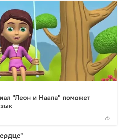
иал "Леон и Наала" поможет
язык
ердце"