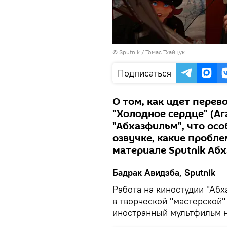
© Sputnik / Томас Тхайцук
Подписаться
О том, как идет перев
"Холодное сердце" (А
"Абхазфильм", что ос
озвучке, какие пробле
материале Sputnik Абх
Бадрак Авидзба, Sputnik
Работа на киностудии "Абх
в творческой "мастерской"
иностранный мультфильм н