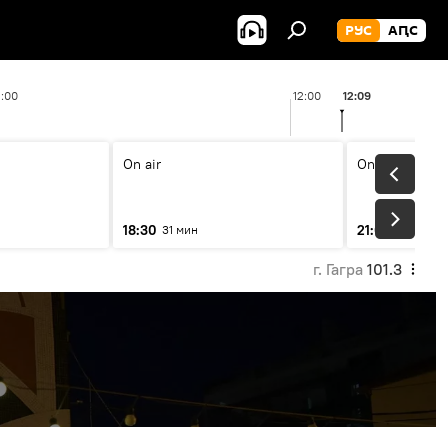
РУС
АԤС
1:00
12:00
12:09
On air
On air
18:30
21:00
31 мин
31 мин
г. Гагра
101.3