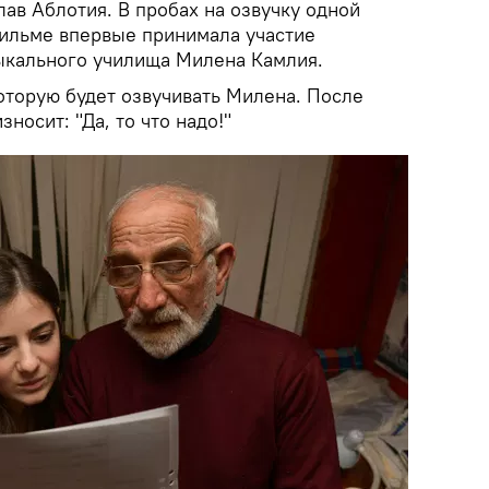
ав Аблотия. В пробах на озвучку одной
фильме впервые принимала участие
ыкального училища Милена Камлия.
оторую будет озвучивать Милена. После
носит: "Да, то что надо!"