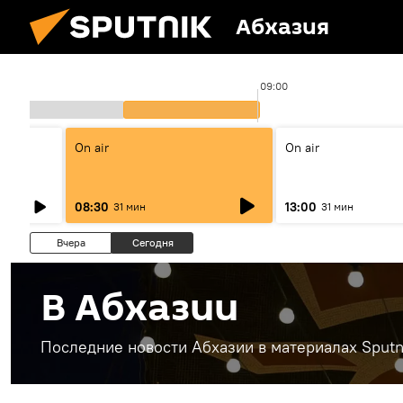
Абхазия
8:00
09:00
On air
On air
08:30
13:00
31 мин
31 мин
Вчера
Сегодня
В Абхазии
Последние новости Абхазии в материалах Sputn