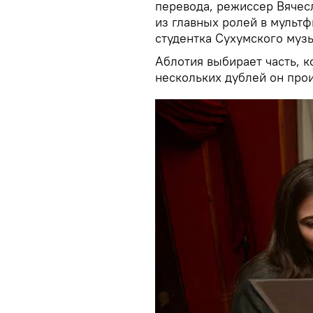
перевода, режиссер Вячесл
из главных ролей в мульт
студентка Сухумского муз
Аблотия выбирает часть, к
нескольких дублей он произ