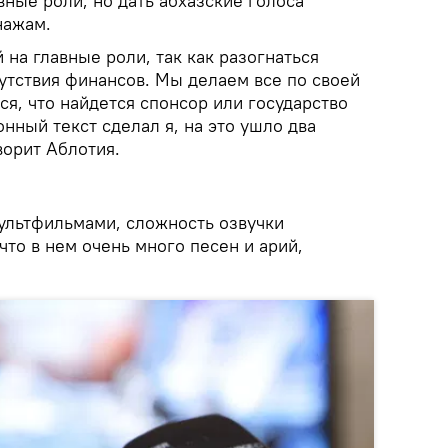
ные роли, но дать абхазские голоса
нажам.
на главные роли, так как разогнаться
утствия финансов. Мы делаем все по своей
ся, что найдется спонсор или государство
нный текст сделал я, на это ушло два
ворит Аблотия.
ультфильмами, сложность озвучки
что в нем очень много песен и арий,