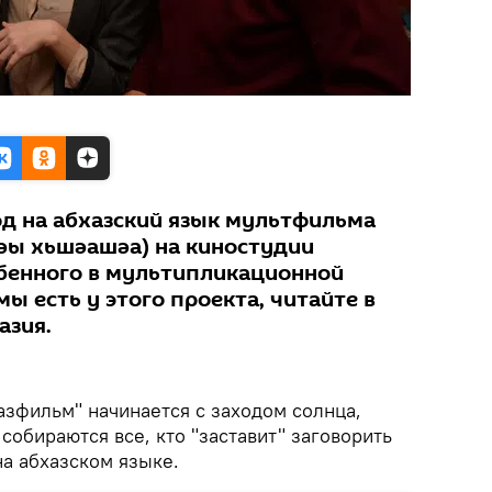
од на абхазский язык мультфильма
гәы хьшәашәа) на киностудии
обенного в мультипликационной
мы есть у этого проекта, читайте в
азия.
азфильм" начинается с заходом солнца,
 собираются все, кто "заставит" заговорить
а абхазском языке.