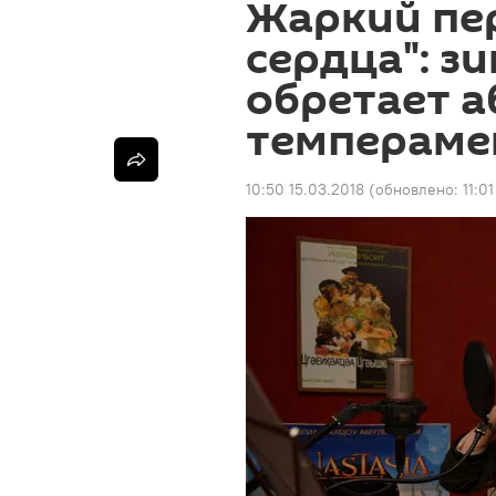
Жаркий пе
сердца": з
обретает а
темпераме
10:50 15.03.2018
(обновлено:
11:0