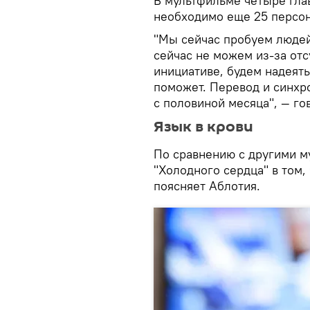
В мультфильме четыре глав
необходимо еще 25 персо
"Мы сейчас пробуем людей 
сейчас не можем из-за отс
инициативе, будем надеять
поможет. Перевод и синхро
с половиной месяца", — го
Язык в крови
По сравнению с другими м
"Холодного сердца" в том, 
поясняет Аблотия.