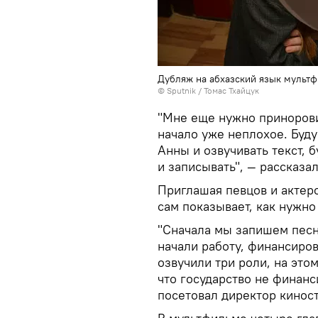
Дубляж на абхазский язык мульт
© Sputnik / Томас Тхайцук
"Мне еще нужно приноровит
начало уже неплохое. Буд
Анны и озвучивать текст, 
и записывать", — рассказа
Приглашая певцов и актер
сам показывает, как нужно
"Сначала мы запишем песн
начали работу, финансиро
озвучили три роли, на это
что государство не финанси
посетовал директор киност