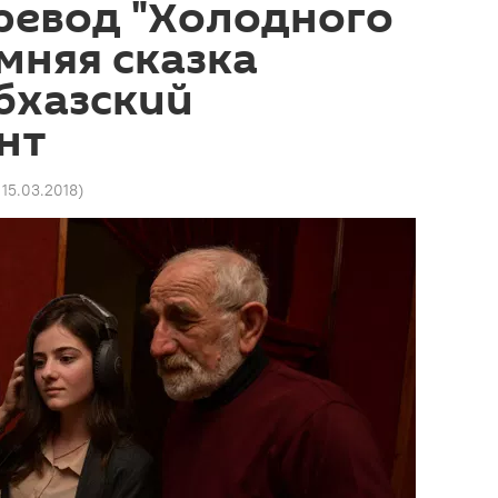
ревод "Холодного
имняя сказка
бхазский
нт
1 15.03.2018
)