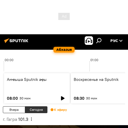
РУС
Абхазия
00:00
01:00
Амҽыша Sputnik аҿы
Воскресенье на Sputnik
08:00
08:30
30 мин
30 мин
Вчера
Сегодня
К эфиру
г. Гагра
101.3