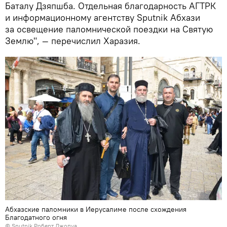
Баталу Дзяпшба. Отдельная благодарность АГТРК
и информационному агентству Sputnik Абхази
за освещение паломнической поездки на Святую
Землю", — перечислил Харазия.
Абхазские паломники в Иерусалиме после схождения
Благодатного огня
© Sputnik Роберт Джопуа