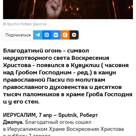
© Sputnik Роберт Джопуа
Подписаться
Благодатный огонь - символ
нерукотворного света Воскресения
Христова - появился в Кувуклии ( часовня
над Гробом Господним - ред.) в канун
православной Пасхи по молитвам
православного духовенства и десятков
тысяч паломников в храме Гроба Господня
и у его стен.
ИЕРУСАЛИМ, 7 апр – Sputnik, Роберт
Джопуа.
Благодатный огонь сошел
в Иерусалимском Храме Воскресения Христова
в субботу 7 апреля.