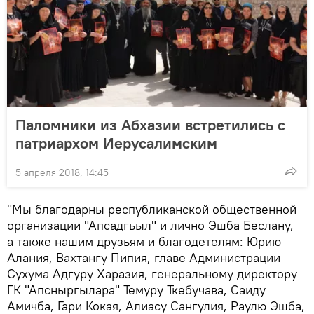
Паломники из Абхазии встретились с
патриархом Иерусалимским
5 апреля 2018, 14:45
"Мы благодарны республиканской общественной
организации "Апсадгьыл" и лично Эшба Беслану,
а также нашим друзьям и благодетелям: Юрию
Алания, Вахтангу Пипия, главе Администрации
Сухума Адгуру Харазия, генеральному директору
ГК "Апсныргылара" Темуру Ткебучава, Саиду
Амичба, Гари Кокая, Алиасу Сангулия, Раулю Эшба,