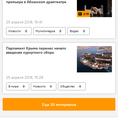
премьера в Абхазском драмтеатре
2:19
25 апреля 2018, 15:41
Новости
Мультимедиа
Видео
Общество
В Абхазии
Культура
Абхазия
Парламент Крыма перенес начало
введения курортного сбора
25 апреля 2018, 15:28
В мире
Новости
Общество
Крым
Еще 20 материалов