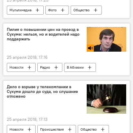
Мультимедиа
Фото
Общество
Культура
Премьера
Абхазия
театр
Пилия о повышении цен на проезд в
Сухуме: нельзя, но и водителей надо
поддержать
25 апреля 2018, 17:16
Новости
Радио
В Абхазии
Дело о взрыве у телекомпании в
Сухуме дошло до суда, но слушание
отложено
25 апреля 2018, 17:13
Новости
Происшествия
Общество