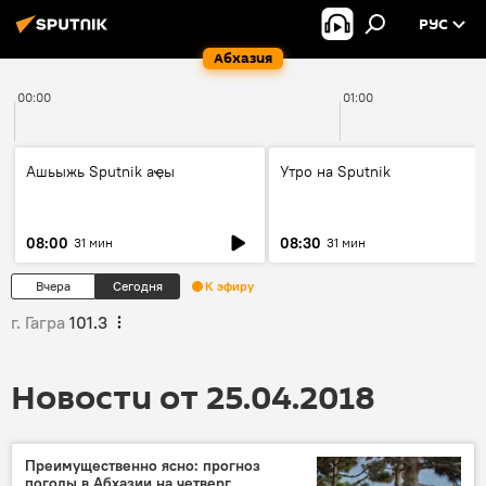
РУС
Абхазия
00:00
01:00
Ашьыжь Sputnik аҿы
Утро на Sputnik
08:00
08:30
31 мин
31 мин
Вчера
Сегодня
К эфиру
г. Гагра
101.3
Новости от 25.04.2018
Преимущественно ясно: прогноз
погоды в Абхазии на четверг