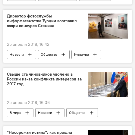
В Абхазии
Взрыв на территории АГТРК
Кан Кварчия
Адгур Корсантия
Директор фотослужбы
информагентства Турции возглавил
Абхазия
жюри конкурса Стенина
25 апреля 2018, 16:42
Новости
Общество
Культура
Фотоконкурс Андрея Стенина
Свыше ста чиновников уволено в
России из-за конфликта интересов за
2017 год
25 апреля 2018, 16:06
В мире
Новости
Общество
"Носорожья истина": как прошла