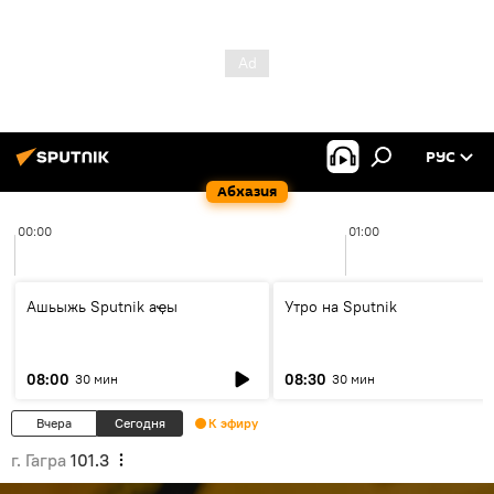
РУС
Абхазия
00:00
01:00
Ашьыжь Sputnik аҿы
Утро на Sputnik
08:00
08:30
30 мин
30 мин
Вчера
Сегодня
К эфиру
г. Гагра
101.3