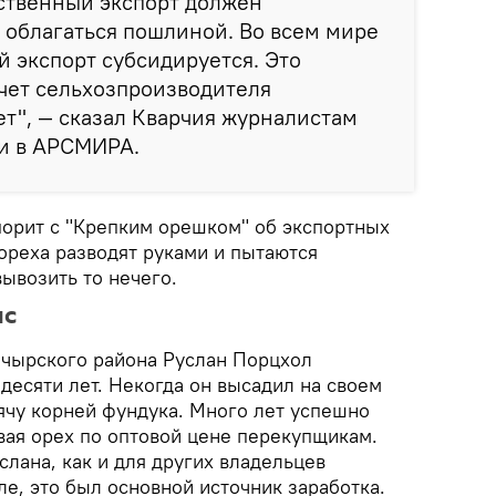
ственный экспорт должен
е облагаться пошлиной. Во всем мире
 экспорт субсидируется. Это
счет сельхозпроизводителя
т", — сказал Кварчия журналистам
и в АРСМИРА.
порит с "Крепким орешком" об экспортных
ореха разводят руками и пытаются
вывозить то нечего.
ис
чырского района Руслан Порцхол
десяти лет. Некогда он высадил на своем
ячу корней фундука. Много лет успешно
вая орех по оптовой цене перекупщикам.
лана, как и для других владельцев
е, это был основной источник заработка.