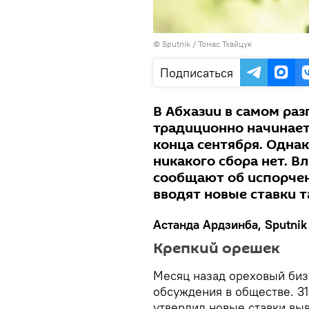
© Sputnik / Томас Тхайцук
Подписаться
В Абхазии в самом раз
традиционно начинает
конца сентября. Однак
никакого сбора нет. 
сообщают об испорчен
вводят новые ставки 
Астанда Ардзинба, Sputnik
Крепкий орешек
Месяц назад ореховый бизн
обсуждения в обществе. 3
утвердил новые ставки вы