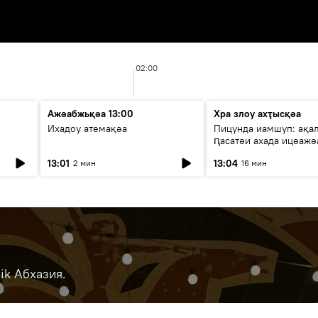
02:00
Ажәабжьқәа 13:00
Хра злоу ахҭысқәа
Ихадоу атемақәа
Пицунда иамшуп: ақа
ԥасатәи ахада ицәажә
13:01
13:04
2 мин
16 мин
ik Абхазия.