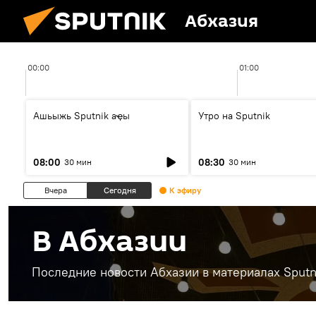
Абхазия
00:00
01:00
Ашьыжь Sputnik аҿы
Утро на Sputnik
08:00
08:30
30 мин
30 мин
Вчера
Сегодня
К эфиру
В Абхазии
Последние новости Абхазии в материалах Sputn