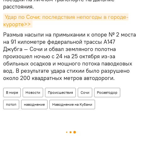
расстояния.
Удар по Сочи: последствия непогоды в городе-
курорте>>
Размыв насыпи на примыкании к опоре № 2 моста
на 91 километре федеральной трассы А147
Джубга — Сочи и обвал земляного полотна
произошел ночью с 24 на 25 октября из-за
обильных осадков и мощного потока паводковых
вод. В результате удара стихии было разрушено
около 200 квадратных метров автодороги.
В мире
Новости
Происшествия
Сочи
Росавтодор
потоп
наводнение
Наводнение на Кубани