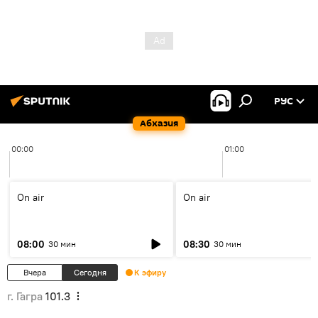
РУС
Абхазия
00:00
01:00
On air
On air
08:00
08:30
30 мин
30 мин
Вчера
Сегодня
К эфиру
г. Гагра
101.3