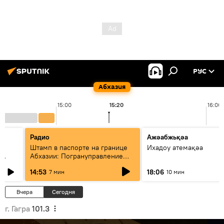
РУС
Абхазия
15:00
15:20
16:00
Радио
Ажәабжьқәа
Штамп в паспорте на границе
Ихадоу атемақәа
Абхазии: Погрануправление
СГБ разъяснило правила для
14:53
18:06
7 мин
10 мин
туристов
Вчера
Сегодня
г. Гагра
101.3