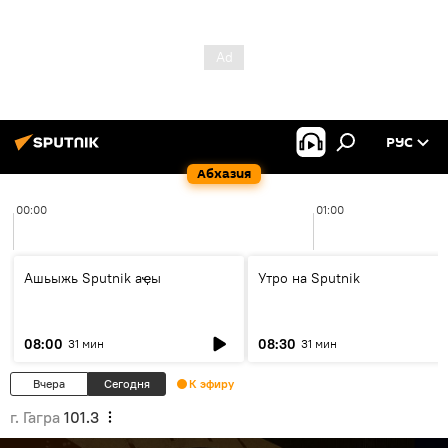
РУС
Абхазия
00:00
01:00
Ашьыжь Sputnik аҿы
Утро на Sputnik
08:00
08:30
31 мин
31 мин
Вчера
Сегодня
К эфиру
г. Гагра
101.3