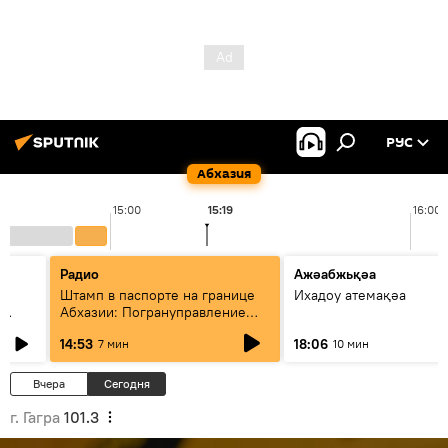
РУС
Абхазия
15:00
15:19
16:00
Радио
Ажәабжьқәа
Штамп в паспорте на границе
Ихадоу атемақәа
Абхазии: Погрануправление
СГБ разъяснило правила для
14:53
18:06
7 мин
10 мин
туристов
Вчера
Сегодня
г. Гагра
101.3