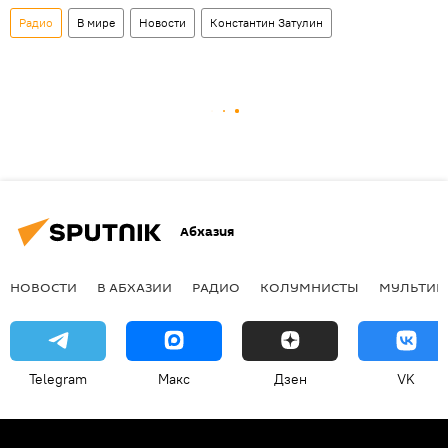
Радио
В мире
Новости
Константин Затулин
Абхазия
НОВОСТИ
В АБХАЗИИ
РАДИО
КОЛУМНИСТЫ
МУЛЬТИМ
Telegram
Макс
Дзен
VK