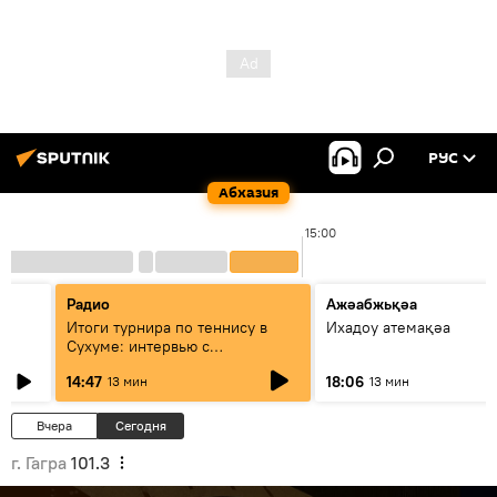
РУС
Абхазия
0
15:00
Радио
Ажәабжьқәа
Итоги турнира по теннису в
Ихадоу атемақәа
Сухуме: интервью с
президентом Федерации
14:47
18:06
13 мин
13 мин
Вчера
Сегодня
г. Гагра
101.3