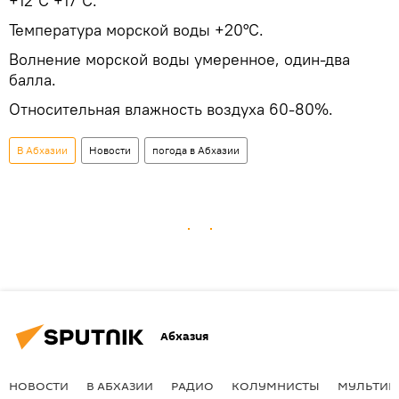
+12°С +17°С.
Температура морской воды +20°С.
Волнение морской воды умеренное, один-два
балла.
Относительная влажность воздуха 60-80%.
В Абхазии
Новости
погода в Абхазии
Абхазия
НОВОСТИ
В АБХАЗИИ
РАДИО
КОЛУМНИСТЫ
МУЛЬТИМ