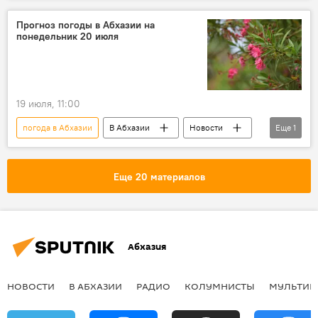
Прогноз погоды в Абхазии на
понедельник 20 июля
19 июля, 11:00
погода в Абхазии
В Абхазии
Новости
Еще
1
Абхазия
Еще 20 материалов
Абхазия
НОВОСТИ
В АБХАЗИИ
РАДИО
КОЛУМНИСТЫ
МУЛЬТИМ