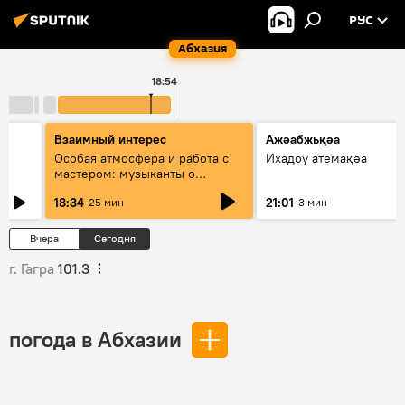
РУС
Абхазия
18:54
Взаимный интерес
Ажәабжьқәа
Особая атмосфера и работа с
Ихадоу атемақәа
мастером: музыканты о
фестивале Хиблы Герзмава
18:34
21:01
25 мин
3 мин
Вчера
Сегодня
г. Гагра
101.3
погода в Абхазии