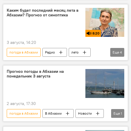
Каким будет последний месяц лета в
Абхазии? Прогноз от синоптика
8:20
3 августа, 14:20
погода в Абхазии
Радио
лето
Еще
4
прогнозы
жара
ультрафиолет
Подкасты
Прогноз погоды в Абхазии на
понедельник 3 августа
2 августа, 17:30
погода в Абхазии
В Абхазии
Новости
Еще
1
Абхазия