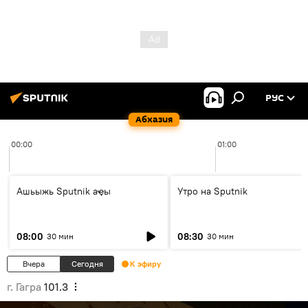
РУС
Абхазия
00:00
01:00
Ашьыжь Sputnik аҿы
Утро на Sputnik
08:00
08:30
30 мин
30 мин
Вчера
Сегодня
К эфиру
г. Гагра
101.3