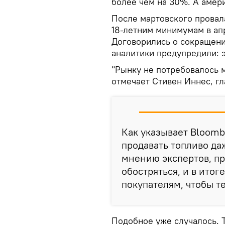
более чем на 30%. А амер
После мартовского провал
18-летним минимумам в ап
Договорились о сокращени
аналитики предупредили: э
"Рынку не потребовалось м
отмечает Стивен Иннес, гл
Как указывает Bloomb
продавать топливо даж
мнению экспертов, п
обостряться, и в ито
покупателям, чтобы т
Подобное уже случалось. Т