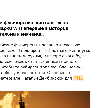
м фьючерсные контракты на
арки WTI впервые в истории
тельных значений.
айские фьючерсы на западно-техасскую
сь ниже 11 долларов — 22-летнего минимума.
-за пандемии рухнул, и вскоре сырье будет
не исключают, что нефтяникам придется
 чтобы те забирали топливо. Сланцевики
добычу и банкротятся. О кризисе на
материале Натальи Дембинской для
РИА 