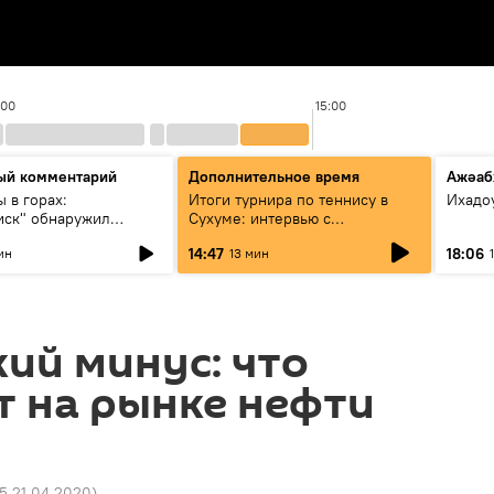
:00
15:00
ый комментарий
Дополнительное время
Ажәаб
 в горах:
Итоги турнира по теннису в
Ихадо
иск" обнаружил
Сухуме: интервью с
ые воинские
президентом Федерации
14:47
18:06
ин
13 мин
ния в Псху
ий минус: что
т на рынке нефти
35 21.04.2020
)