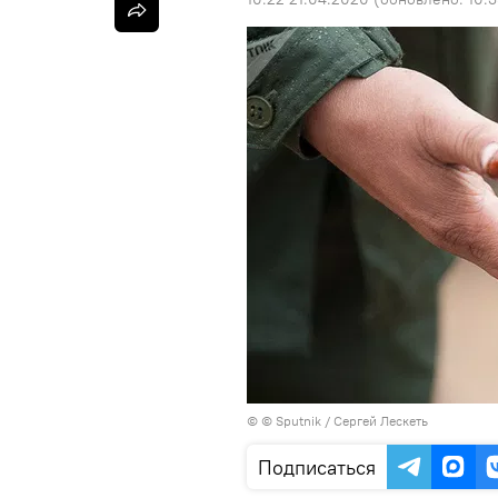
© © Sputnik / Сергей Лескеть
Подписаться