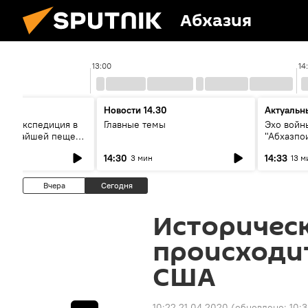
Абхазия
13:00
14
Новости 14.30
Актуальн
ая экспедиция в
Главные темы
Эхо войны
лубочайшей пещере
"Абхазпо
вор со
неучтенн
14:30
14:33
3 мин
13 м
ми
захороне
Вчера
Сегодня
Историческ
происходи
США
10:22 21.04.2020
(обновлено:
10: