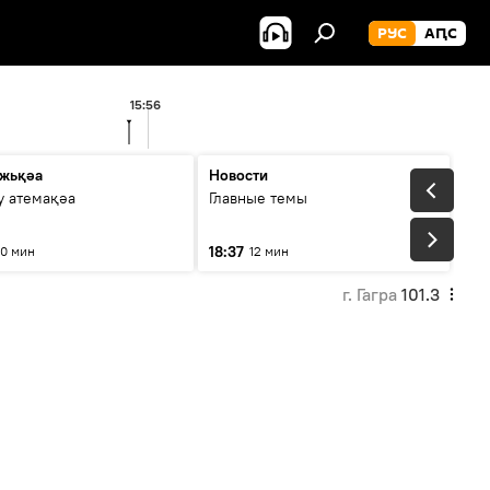
РУС
АԤС
15:56
1
жьқәа
Новости
у атемақәа
Главные темы
18:37
10 мин
12 мин
г. Гагра
101.3