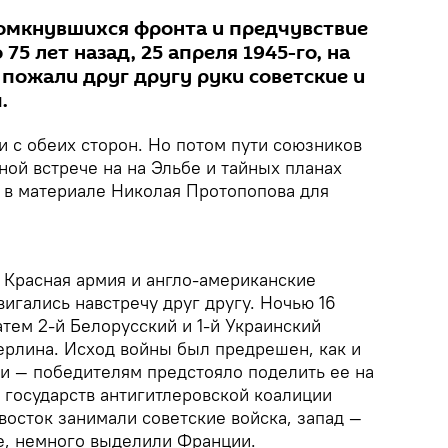
сомкнувшихся фронта и предчувствие
75 лет назад, 25 апреля 1945-го, на
 пожали друг другу руки советские и
.
и с обеих сторон. Но потом пути союзников
ой встрече на на Эльбе и тайных планах
- в материале Николая Протопопова для
 Красная армия и англо-американские
игались навстречу друг другу. Ночью 16
атем 2-й Белорусский и 1-й Украинский
рлина. Исход войны был предрешен, как и
ии — победителям предстояло поделить ее на
 государств антигитлеровской коалиции
восток занимали советские войска, запад —
е, немного выделили Франции.