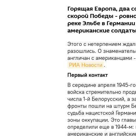
Горящая Европа, два 
скорой Победы - ровно 
реке Эльбе в Германии
американские солдаты
Этого с нетерпением ждал
разошлись. О знаменательн
англичан с американцами 
РИА Новости
.
Первый контакт
В середине апреля 1945-го
войска стремительно продв
числа 1-й Белорусский, а з
фронты пошли на штурм Бе
судьба нацистской Герман
зоны оккупации. Это главы
определили еще в 1944-м: 
американские и английски