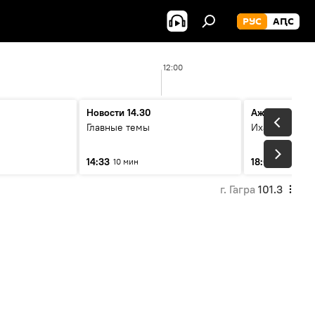
РУС
АԤС
12:00
Новости 14.30
Ажәабжьқәа
Главные темы
Ихадоу атема
14:33
18:06
10 мин
10 мин
г. Гагра
101.3