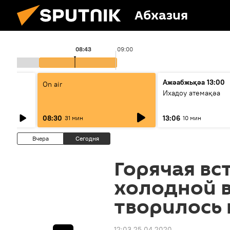
Абхазия
08:43
09:00
Ажәабжьқәа 13:00
On air
Ихадоу атемақәа
08:30
13:06
31 мин
10 мин
Вчера
Сегодня
Горячая вс
холодной в
творилось 
12:03 25.04.2020