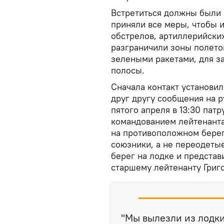
Встретиться должны были н
приняли все меры, чтобы 
обстрелов, артиллерийски
разграничили зоны полето
зелеными ракетами, для з
полосы.
Сначала контакт установи
друг другу сообщения на р
пятого апреля в 13:30 пат
командованием лейтенанта
на противоположном берег
союзники, а не переодеты
берег на лодке и предста
старшему лейтенанту Григ
"Мы вылезли из лодки