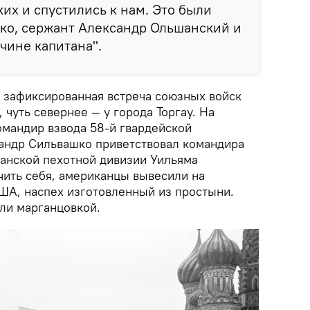
ких и спустились к нам. Это были
ко, сержант Александр Ольшанский и
чине капитана".
 зафиксированная встреча союзных войск
, чуть севернее — у города Торгау. На
мандир взвода 58-й гвардейской
андр Сильвашко приветствовал командира
анской пехотной дивизии Уильяма
чить себя, американцы вывесили на
ША, наспех изготовленный из простыни.
ли марганцовкой.