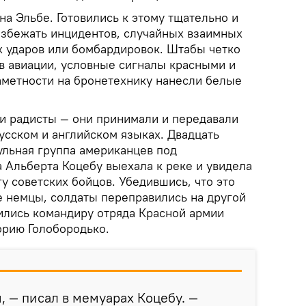
а Эльбе. Готовились к этому тщательно и
избежать инцидентов, случайных взаимных
х ударов или бомбардировок. Штабы четко
в авиации, условные сигналы красными и
аметности на бронетехнику нанесли белые
ли радисты — они принимали и передавали
усском и английском языках. Двадцать
рульная группа американцев под
 Альберта Коцебу выехала к реке и увидела
у советских бойцов. Убедившись, что это
е немцы, солдаты переправились на другой
вились командиру отряда Красной армии
орию Голобородько.
, — писал в мемуарах Коцебу. —