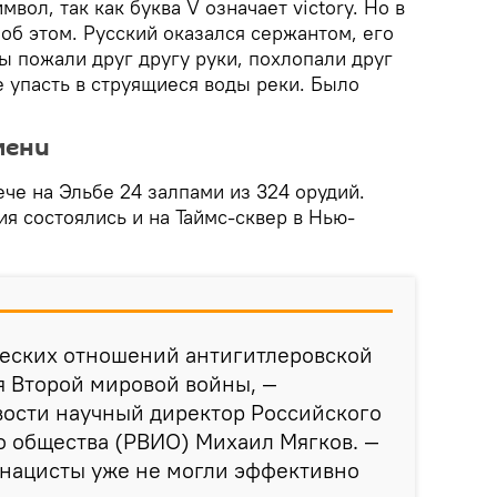
мвол, так как буква V означает victory. Но в
об этом. Русский оказался сержантом, его
ы пожали друг другу руки, похлопали друг
не упасть в струящиеся воды реки. Было
мени
че на Эльбе 24 залпами из 324 орудий.
я состоялись и на Таймс-cквер в Нью-
ческих отношений антигитлеровской
я Второй мировой войны, —
вости научный директор Российского
о общества (РВИО) Михаил Мягков. —
 нацисты уже не могли эффективно