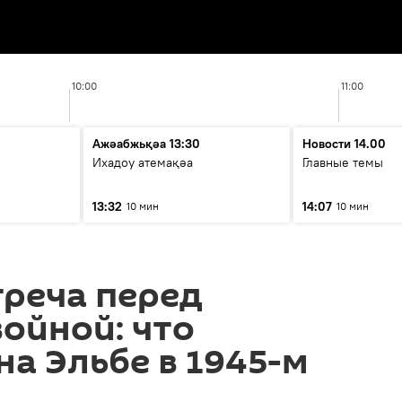
10:00
11:00
Ажәабжьқәа 13:30
Новости 14.00
Ихадоу атемақәа
Главные темы
13:32
14:07
10 мин
10 мин
треча перед
ойной: что
на Эльбе в 1945-м