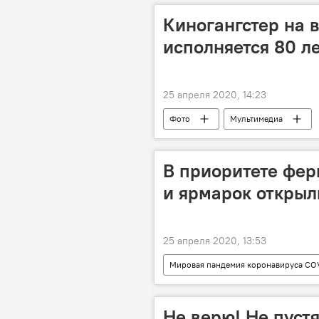
Киногангстер на 
исполняется 80 л
25 апреля 2020, 14:23
Фото
Мультимедиа
В приоритете фер
и ярмарок открыл
25 апреля 2020, 13:53
Мировая пандемия коронавируса CO
Не верю! Не пуст