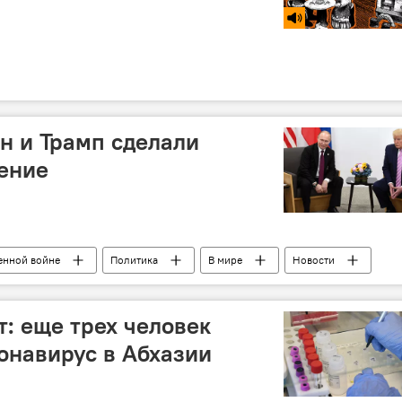
ин и Трамп сделали
ение
енной войне
Политика
В мире
Новости
т: еще трех человек
онавирус в Абхазии