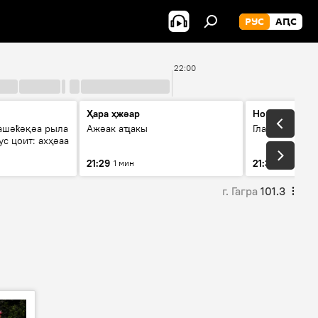
РУС
АԤС
22:00
Ҳара ҳжәар
Новости
ашәҟәқәа рыла
Ажәак аҵакы
Главные темы
с цоит: ахҳәаа
21:29
21:31
1 мин
3 мин
г. Гагра
101.3