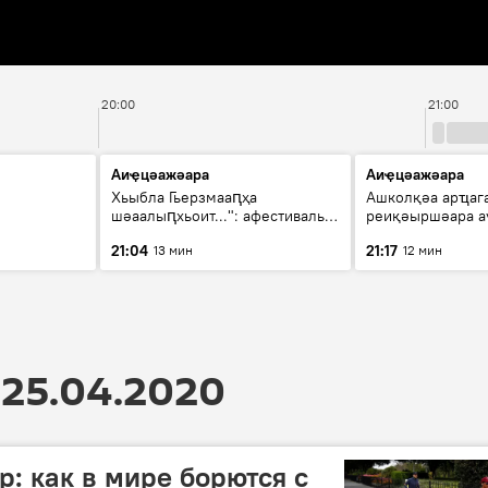
20:00
21:00
Аиҿцәажәара
Аиҿцәажәара
Хьыбла Гьерзмааԥҳа
Ашколқәа арҵаг
шәаалыԥхьоит...": афестиваль
реиқәыршәара ау
аҵакы ҳалацәажәоит
21:04
21:17
13 мин
12 мин
25.04.2020
: как в мире борются с