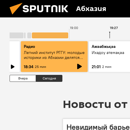
Абхазия
19:00
19:27
Радио
Ажәабжьқәа
Летний институт РГГУ: молодые
Ихадоу атемақәа
историки из Абхазии делятся
итогами проекта
18:34
21:01
25 мин
2 мин
Вчера
Сегодня
Новости от 
Невидимый барьер