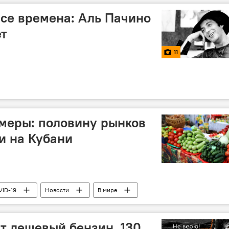
все времена: Аль Пачино
ет
11
меры: половину рынков
и на Кубани
VID-19
Новости
В мире
ят дешевый бензин, 130