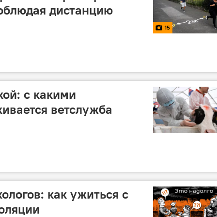
соблюдая дистанцию
15
кой: с какими
кивается ветслужба
ологов: как ужиться с
оляции