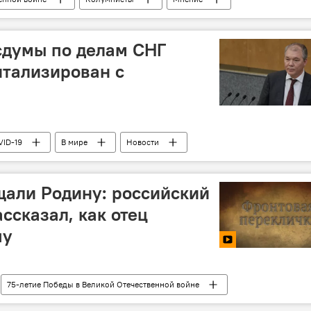
осдумы по делам СНГ
итализирован с
VID-19
В мире
Новости
али Родину: российский
ссказал, как отец
пу
75-летие Победы в Великой Отечественной войне
рекличка"