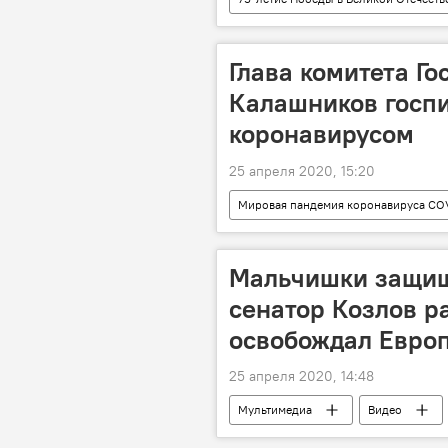
Глава комитета Г
Калашников госп
коронавирусом
25 апреля 2020, 15:20
Мировая пандемия коронавируса CO
Коронавирус - 2021
Мальчишки защищ
сенатор Козлов ра
освобождал Евро
25 апреля 2020, 14:48
Мультимедиа
Видео
Пресс-центр
"Фронтовая пе