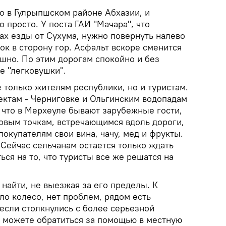
 в Гулрыпшском районе Абхазии, и
о просто. У поста ГАИ "Мачара", что
тах езды от Сухума, нужно повернуть налево
ток в сторону гор. Асфальт вскоре сменится
рашно. По этим дорогам спокойно и без
е "легковушки".
 только жителям республики, но и туристам.
ектам - Черниговке и Ольгинским водопадам
о, что в Мерхеуле бывают зарубежные гости,
овым точкам, встречающимся вдоль дороги,
покупателям свои вина, чачу, мед и фрукты.
 Сейчас сельчанам остается только ждать
ься на то, что туристы все же решатся на
найти, не выезжая за его пределы. К
ило колесо, нет проблем, рядом есть
если столкнулись с более серьезной
 можете обратиться за помощью в местную