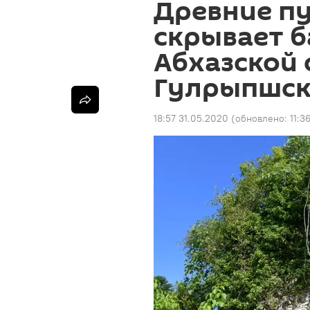
Древние пу
скрывает 
Абхазской 
Гулрыпшск
18:57 31.05.2020
(обновлено:
11:3