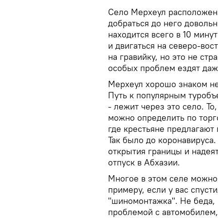
Село Мерхеул расположено
добраться до него довольн
находится всего в 10 мину
и двигаться на северо-вос
на гравийку, но это не ст
особых проблем ездят даж
Мерхеул хорошо знаком не
Путь к популярным туробъ
- лежит через это село. Т
можно определить по торг
где крестьяне предлагают 
Так было до коронавируса.
открытия границы и надеят
отпуск в Абхазии.
Многое в этом селе можно 
примеру, если у вас спуст
"шиномонтажка". Не беда, 
проблемой с автомобилем,