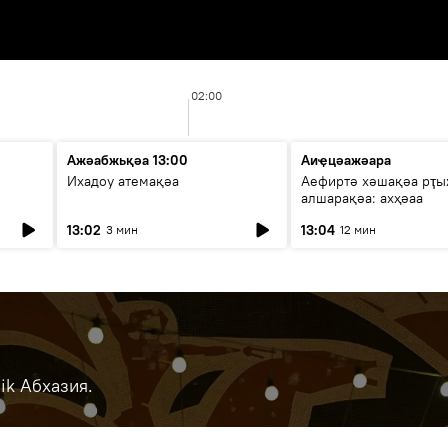
02:00
Ажәабжьқәа 13:00
Аиҿцәажәара
Ихадоу атемақәа
Аефиртә хәшақәа рҭ
алшарақәа: ахҳәаа
13:02
13:04
3 мин
12 мин
ik Абхазия.