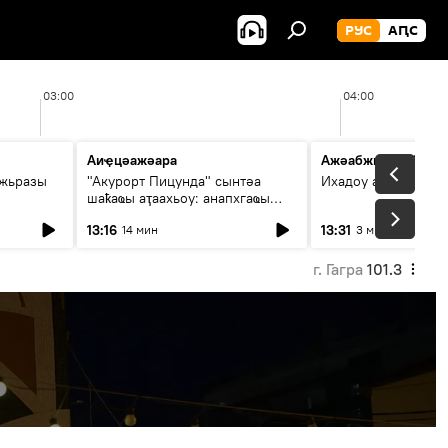
РУС
АԤС
03:00
04:00
Аиҿцәажәара
Ажәабжьқәа 13:30
ыжьразы
"Акурорт Пицунда" сынтәа
Ихадоу атемақәа
шаҟаҩы аҭаахьоу: анапхгаҩы
ицәажәара
13:16
13:31
14 мин
3 мин
г. Гагра
101.3