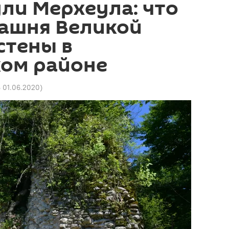
ли Мерхеула: что
башня Великой
стены в
ом районе
6 01.06.2020
)