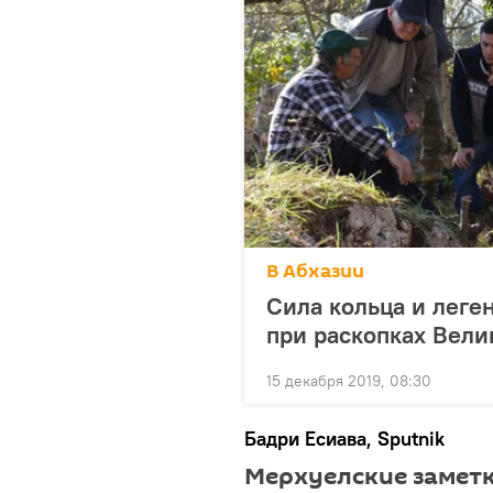
В Абхазии
Сила кольца и леген
при раскопках Вели
15 декабря 2019, 08:30
Бадри Есиава, Sputnik
Мерхуелские замет