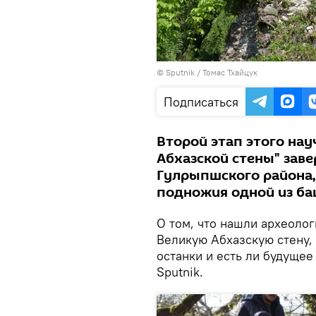
© Sputnik / Томас Тхайцук
Подписаться
Второй этап этого на
Абхазской стены" заве
Гулрыпшского района,
подножия одной из ба
О том, что нашли археолог
Великую Абхазскую стену,
останки и есть ли будущее
Sputnik.