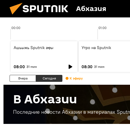
Абхазия
00:00
01:00
Ашьыжь Sputnik аҿы
Утро на Sputnik
08:00
08:30
31 мин
31 мин
Вчера
Сегодня
К эфиру
В Абхазии
Последние новости Абхазии в материалах Sputn