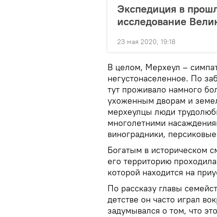
Экспедиция в прош
исследование Вели
23 мая 2020, 19:18
В целом, Мерхеул – симпат
негустонаселенное. По за
тут проживало намного бо
ухоженным дворам и земел
мерхеулцы люди трудолюби
многолетними насаждения
виноградники, персиковые
Богатым в историческом см
его территорию проходила
которой находится на приу
По рассказу главы семейст
детстве он часто играл вок
задумывался о том, что это