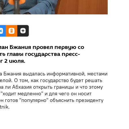
лан Бжания провел первую со
ь главы государства пресс-
г 2 июля.
а Бжания выдалась информативной, местами
елой. О том, как государство будет решать
а ли Абхазия открыть границы и что этому
"ходит медленно" и для чего он носит
 он готов "популярно" объяснить президенту
nik.