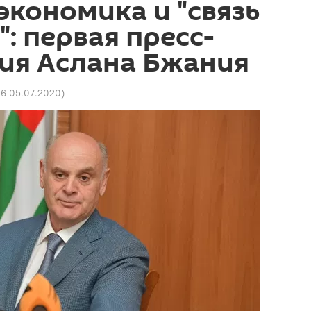
экономика и "связь
": первая пресс-
ия Аслана Бжания
06 05.07.2020
)