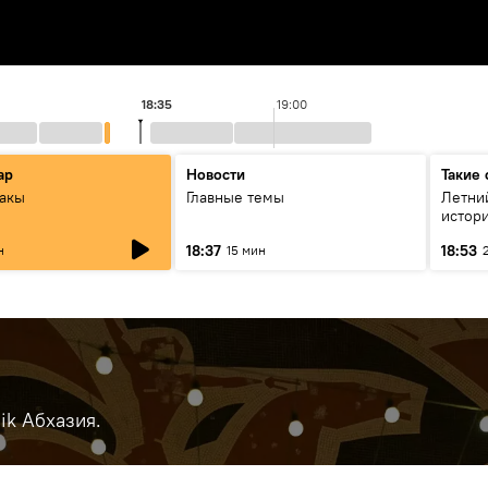
18:35
19:00
ар
Новости
Такие 
акы
Главные темы
Летни
истори
итога
18:37
18:53
н
15 мин
ik Абхазия.