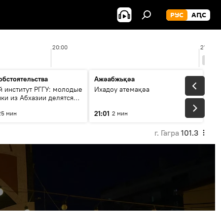
РУС
АԤС
20:00
21:00
обстоятельства
Ажәабжьқәа
й институт РГГУ: молодые
Ихадоу атемақәа
ки из Абхазии делятся
ми проекта
21:01
25 мин
2 мин
г. Гагра
101.3