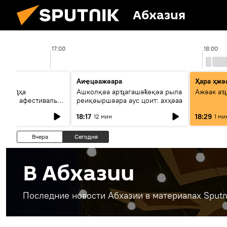
Абхазия
17:00
18:00
а
Аиҿцәажәара
Ҳара ҳжә
змааԥҳа
Ашколқәа арҵагашәҟәқәа рыла
Ажәак аҵ
т...": афестиваль
реиқәыршәара аус цоит: ахҳәаа
цәажәоит
18:17
18:29
12 мин
1 ми
Вчера
Сегодня
В Абхазии
Последние новости Абхазии в материалах Sputn