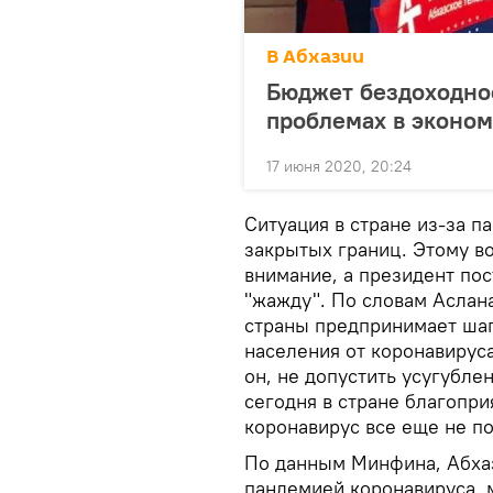
В Абхазии
Бюджет бездоходнос
проблемах в эконо
17 июня 2020, 20:24
Ситуация в стране из-за п
закрытых границ. Этому в
внимание, а президент по
"жажду". По словам Аслана
страны предпринимает шаг
населения от коронавируса
он, не допустить усугубле
сегодня в стране благоприя
коронавирус все еще не п
По данным Минфина, Абхаз
пандемией коронавируса, 