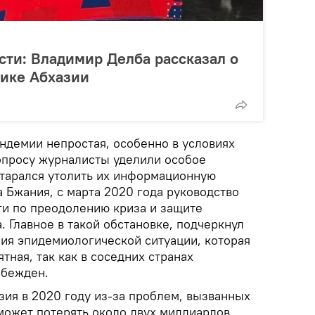
ти: Владимир Делба рассказал о
мике Абхазии
андемии непростая, особенно в условиях
опросу журналисты уделили особое
старался утолить их информационную
 Бжания, с марта 2020 года руководство
и по преодолению криза и защите
. Главное в такой обстановке, подчеркнул
ния эпидемиологической ситуации, которая
тная, так как в соседних странах
обежден.
ия в 2020 году из-за проблем, вызванных
может потерять около двух миллиардов