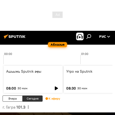
РУС
Абхазия
00:00
01:00
Ашьыжь Sputnik аҿы
Утро на Sputnik
08:00
08:30
30 мин
30 мин
Вчера
Сегодня
К эфиру
г. Гагра
101.3