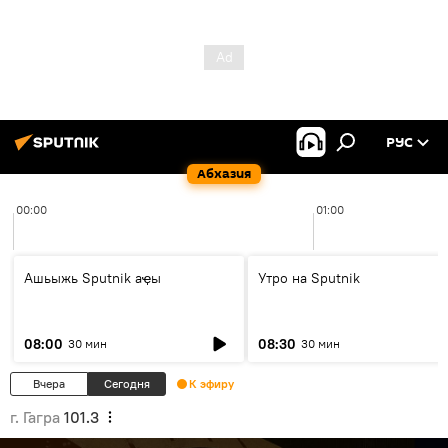
РУС
Абхазия
00:00
01:00
Ашьыжь Sputnik аҿы
Утро на Sputnik
08:00
08:30
30 мин
30 мин
Вчера
Сегодня
К эфиру
г. Гагра
101.3