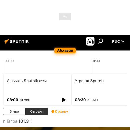
РУС
Абхазия
00:00
01:00
Ашьыжь Sputnik аҿы
Утро на Sputnik
08:00
08:30
31 мин
31 мин
Вчера
Сегодня
К эфиру
г. Гагра
101.3