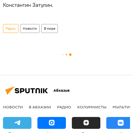
Константин Затулин.
Радио
Новости
В мире
Абхазия
НОВОСТИ
В АБХАЗИИ
РАДИО
КОЛУМНИСТЫ
МУЛЬТИМ