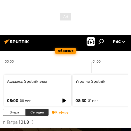
РУС
Абхазия
00:00
01:00
Ашьыжь Sputnik аҿы
Утро на Sputnik
08:00
08:30
30 мин
31 мин
Вчера
Сегодня
К эфиру
г. Гагра
101.3