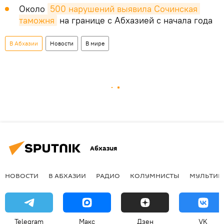
Около
500 нарушений выявила Сочинская 
таможня
на границе с Абхазией с начала года
В Абхазии
Новости
В мире
Абхазия
НОВОСТИ
В АБХАЗИИ
РАДИО
КОЛУМНИСТЫ
МУЛЬТИМ
Telegram
Макс
Дзен
VK