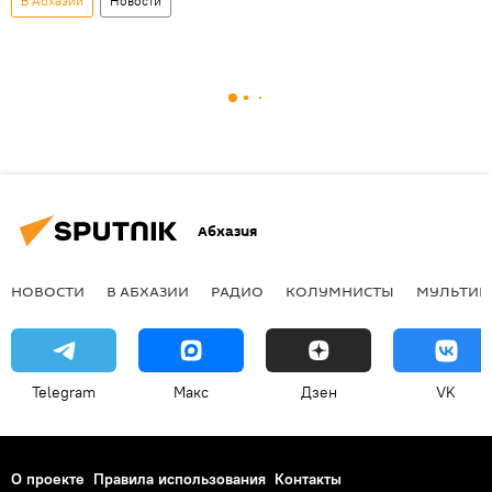
В Абхазии
Новости
Абхазия
НОВОСТИ
В АБХАЗИИ
РАДИО
КОЛУМНИСТЫ
МУЛЬТИМ
Telegram
Макс
Дзен
VK
О проекте
Правила использования
Контакты