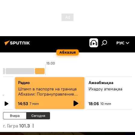
РУС
Абхазия
15:00
1
Радио
Ажәабжьқәа
Штамп в паспорте на границе
Ихадоу атемақәа
Абхазии: Погрануправление
СГБ разъяснило правила для
14:53
18:06
7 мин
10 мин
туристов
Вчера
Сегодня
г. Гагра
101.3