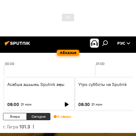
РУС
Абхазия
00:00
01:00
Асабша ашьыжь Sputnik аҿы
Утро субботы на Sputnik
08:00
08:30
31 мин
31 мин
Вчера
Сегодня
К эфиру
г. Гагра
101.3