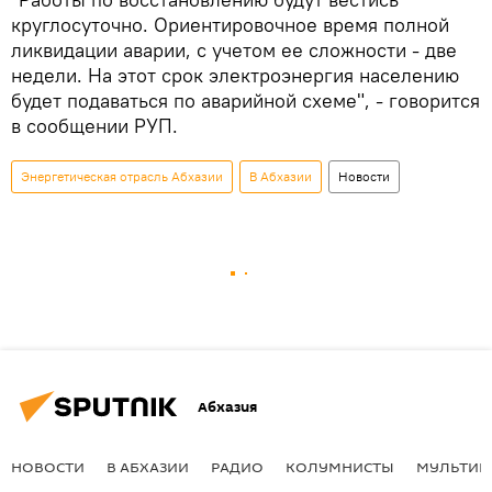
круглосуточно. Ориентировочное время полной
ликвидации аварии, с учетом ее сложности - две
недели. На этот срок электроэнергия населению
будет подаваться по аварийной схеме", - говорится
в сообщении РУП.
Энергетическая отрасль Абхазии
В Абхазии
Новости
Абхазия
НОВОСТИ
В АБХАЗИИ
РАДИО
КОЛУМНИСТЫ
МУЛЬТИМ