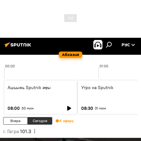
РУС
Абхазия
00:00
01:00
Ашьыжь Sputnik аҿы
Утро на Sputnik
08:00
08:30
30 мин
31 мин
Вчера
Сегодня
К эфиру
г. Гагра
101.3